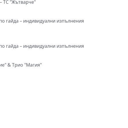
 – ТС "Жътварче"
а по гайда – индивидуални изпълнения
а по гайда – индивидуални изпълнения
лие" & Трио "Магия"