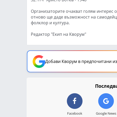
Организаторите очакват голям интерес от
отново ще даде възможност на самодейци
фолклор и култура.
Редактор "Екип на Кворум"
Добави Кворум в предпочитани из
Последва
Facebook
Google News