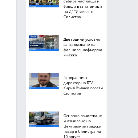
събира настоящи и
бивши възпитаници
на ДГ "Иглика" в
Силистра
Две години условно
за използване на
фалшива шофьорска
книжка
Генералният
директор на БТА
Кирил Вълчев посети
Силистра
Основно почистване
и измиване на
Централния градски
пазар в Силистра на
10 август