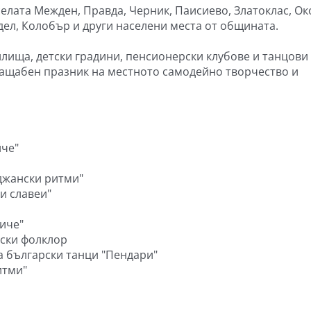
селата Межден, Правда, Черник, Паисиево, Златоклас, О
дел, Колобър и други населени места от общината.
илища, детски градини, пенсионерски клубове и танцови
ащабен празник на местното самодейно творчество и
йче"
уджански ритми"
ки славеи"
ниче"
урски фолклор
за български танци "Пендари"
итми"