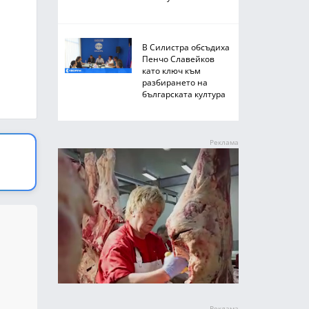
В Силистра обсъдиха
Пенчо Славейков
като ключ към
разбирането на
българската култура