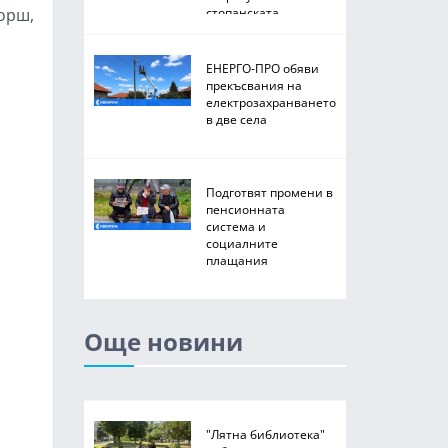
корш,
стопанската
2026/2027 година
ЕНЕРГО-ПРО обяви
прекъсвания на
електрозахранването
в две села
Подготвят промени в
пенсионната
система и
социалните
плащания
Още новини
"Лятна библиотека"