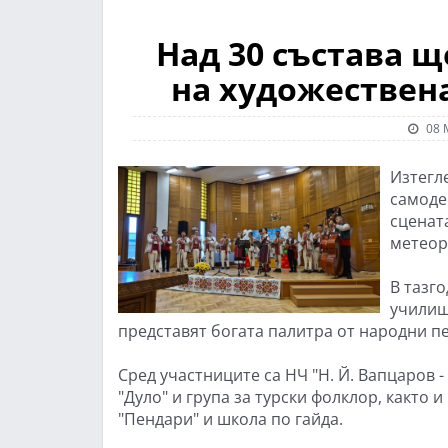
Над 30 състава щ
на художествен
08 
Изтегл
самодей
сценат
метеор
В тазг
училищ
представят богата палитра от народни п
Сред участниците са НЧ "Н. Й. Вапцаров -
"Дуло" и група за турски фолклор, както 
"Пендари" и школа по гайда.