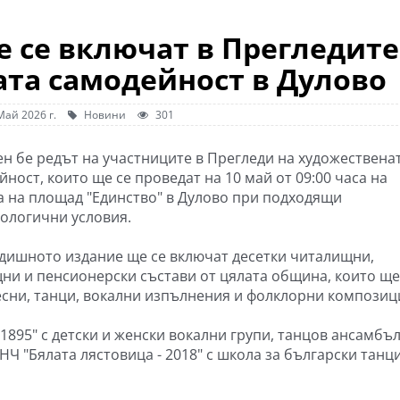
е се включат в Прегледите
ата самодейност в Дулово
Май 2026 г.
Новини
301
ен бе редът на участниците в Прегледи на художествена
ност, които ще се проведат на 10 май от 09:00 часа на
а на площад "Единство" в Дулово при подходящи
ологични условия.
одишното издание ще се включат десетки читалищни,
ни и пенсионерски състави от цялата община, които ще
есни, танци, вокални изпълнения и фолклорни композиц
 1895" с детски и женски вокални групи, танцов ансамбъ
и НЧ "Бялата лястовица - 2018" с школа за български танц