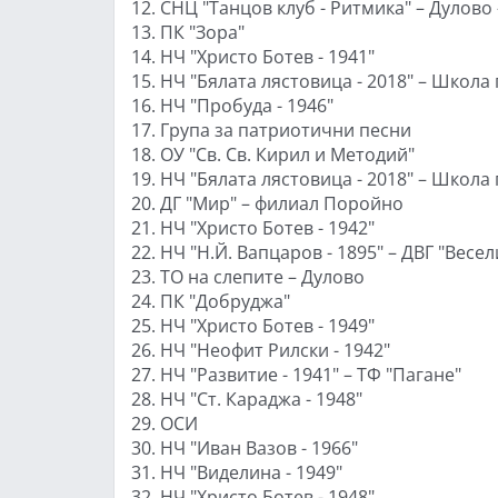
12. СНЦ "Танцов клуб - Ритмика" – Дулово
13. ПК "Зора"
14. НЧ "Христо Ботев - 1941"
15. НЧ "Бялата лястовица - 2018" – Школ
16. НЧ "Пробуда - 1946"
17. Група за патриотични песни
18. ОУ "Св. Св. Кирил и Методий"
19. НЧ "Бялата лястовица - 2018" – Школ
20. ДГ "Мир" – филиал Поройно
21. НЧ "Христо Ботев - 1942"
22. НЧ "Н.Й. Вапцаров - 1895" – ДВГ "Весе
23. ТО на слепите – Дулово
24. ПК "Добруджа"
25. НЧ "Христо Ботев - 1949"
26. НЧ "Неофит Рилски - 1942"
27. НЧ "Развитие - 1941" – ТФ "Пагане"
28. НЧ "Ст. Караджа - 1948"
29. ОСИ
30. НЧ "Иван Вазов - 1966"
31. НЧ "Виделина - 1949"
32. НЧ "Христо Ботев - 1948"