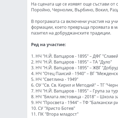
На сцената ще се изявят още състави от 
Поройно, Чернолик, Върбино, Вокил, Раз
В програмата са включени участия на уч
формации, което превръща проявата в м
пазител на добруджанските традиции.
Ред на участие:
1. НЧ "Н.Й. Вапцаров - 1895" – ДФГ "Славе
2. НЧ "Н.Й. Вапцаров - 1895" – ТА "Дуло"
3. НЧ "Н.Й. Вапцаров - 1895" – ЖВГ "Добр
4. НЧ "Отец Паисий - 1940" – ВГ "Межденс
5. НЧ "Светлина - 1949"
6. ОУ "Св. Св. Кирил и Методий" – ТГ "Чер
7. НЧ "Н.Й. Вапцаров - 1895" – Група за т
8. НЧ "Бялата лястовица - 2018" – Школа 
9. НЧ "Просвета - 1944" – ТФ "Балкански р
10. СУ "Христо Ботев"
11. ПК "Втора младост"