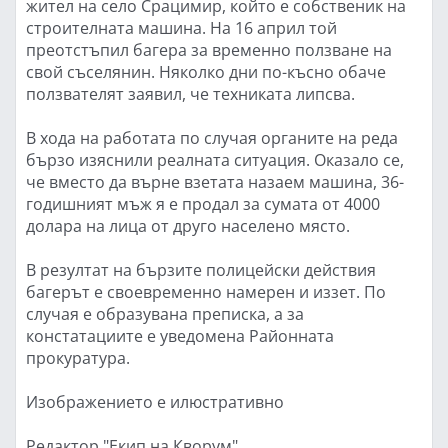
жител на село Срацимир, който е собственик на
строителната машина. На 16 април той
преотстъпил багера за временно ползване на
свой съселянин. Няколко дни по-късно обаче
ползвателят заявил, че техниката липсва.
В хода на работата по случая органите на реда
бързо изяснили реалната ситуация. Оказало се,
че вместо да върне взетата назаем машина, 36-
годишният мъж я е продал за сумата от 4000
долара на лица от друго населено място.
В резултат на бързите полицейски действия
багерът е своевременно намерен и иззет. По
случая е образувана преписка, а за
констатациите е уведомена Районната
прокуратура.
Изображението е илюстративно
Редактор "Екип на Кворум"