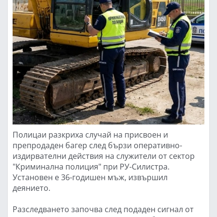
Полицаи разкриха случай на присвоен и
препродаден багер след бързи оперативно-
издирвателни действия на служители от сектор
"Криминална полиция" при РУ-Силистра.
Установен е 36-годишен мъж, извършил
деянието.
Разследването започва след подаден сигнал от