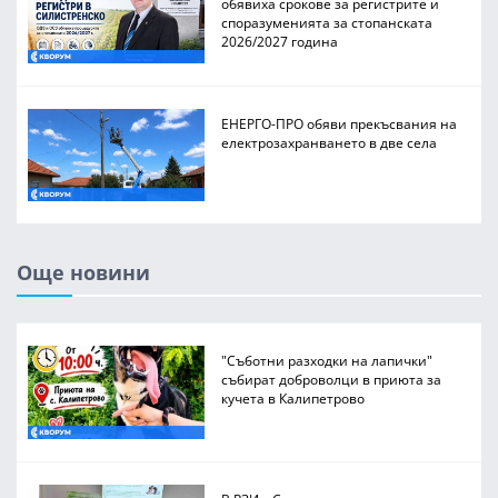
обявиха срокове за регистрите и
споразуменията за стопанската
2026/2027 година
ЕНЕРГО-ПРО обяви прекъсвания на
електрозахранването в две села
Още новини
"Съботни разходки на лапички"
събират доброволци в приюта за
кучета в Калипетрово