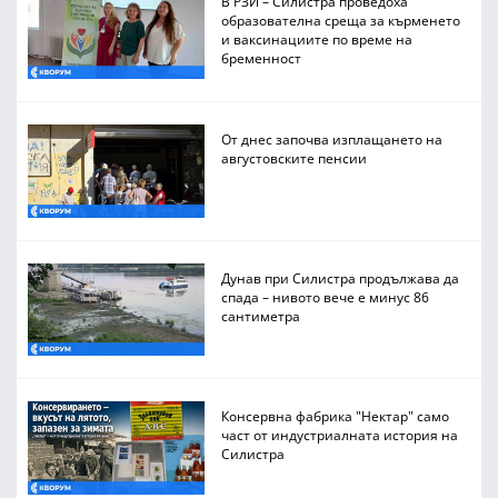
В РЗИ – Силистра проведоха
образователна среща за кърменето
и ваксинациите по време на
бременност
От днес започва изплащането на
августовските пенсии
Дунав при Силистра продължава да
спада – нивото вече е минус 86
сантиметра
Консервна фабрика "Нектар" само
част от индустриалната история на
Силистра