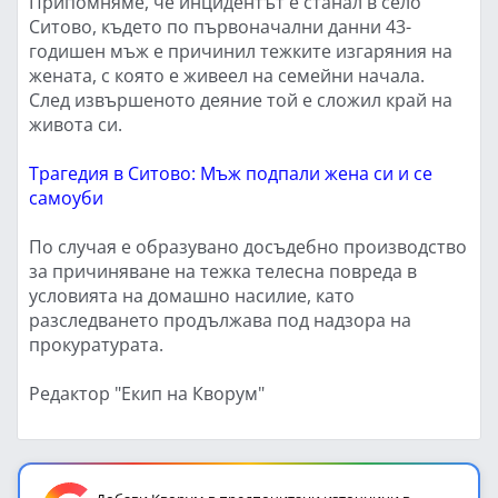
Припомняме, че инцидентът е станал в село
Ситово, където по първоначални данни 43-
годишен мъж е причинил тежките изгаряния на
жената, с която е живеел на семейни начала.
След извършеното деяние той е сложил край на
живота си.
Трагедия в Ситово: Мъж подпали жена си и се
самоуби
По случая е образувано досъдебно производство
за причиняване на тежка телесна повреда в
условията на домашно насилие, като
разследването продължава под надзора на
прокуратурата.
Редактор "Екип на Кворум"