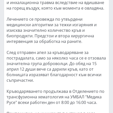
и инхалационна травма вследствие на вдишване
на горещ въздух, която към момента е овладяна.
Лечението се провежда по утвърдени
медицински алгоритми за тежки изгаряния и
изисква значително количество кръв и
биопродукти. Предстои и втора хирургична
интервенция за обработка на раните.
След отправен апел за кръводаряване за
пострадалата, само за няколко часа се е отзовала
значителна група доброволци. До обяд на 15
април 12 души вече са дарили кръв, като от
болницата изразяват благодарност към всички
съпричастни.
Кръводаряването продължава в Отделението по
трансфузионна хематология на УМБАЛ "Медика
Русе" всеки работен ден от 8:00 до 16:00 часа.