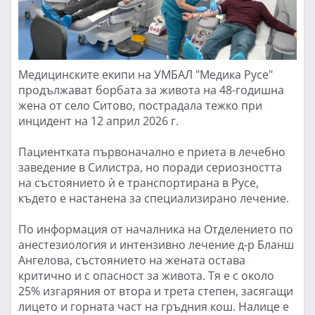
Медицинските екипи на УМБАЛ "Медика Русе"
продължават борбата за живота на 48-годишна
жена от село Ситово, пострадала тежко при
инцидент на 12 април 2026 г.
Пациентката първоначално е приета в лечебно
заведение в Силистра, но поради сериозността
на състоянието ѝ е транспортирана в Русе,
където е настанена за специализирано лечение.
По информация от началника на Отделението по
анестезиология и интензивно лечение д-р Бланш
Ангелова, състоянието на жената остава
критично и с опасност за живота. Тя е с около
25% изгаряния от втора и трета степен, засягащи
лицето и горната част на гръдния кош. Налице е