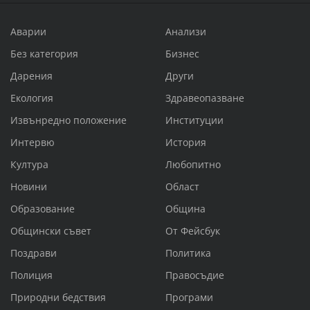
Аварии
Анализи
Без категория
Бизнес
Дарения
Други
Екология
Здравеопазване
Извънредно положение
Институции
Интервю
История
Култура
Любопитно
Новини
Област
Образование
Община
Общински съвет
От Фейсбук
Поздрави
Политика
Полиция
Правосъдие
Природни бедствия
Програми