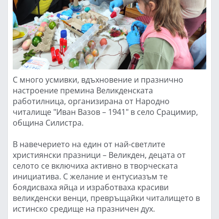
С много усмивки, вдъхновение и празнично
настроение премина Великденската
работилница, организирана от Народно
читалище "Иван Вазов – 1941" в село Срацимир,
община Силистра.
В навечерието на един от най-светлите
християнски празници – Великден, децата от
селото се включиха активно в творческата
инициатива. С желание и ентусиазъм те
боядисваха яйца и изработваха красиви
великденски венци, превръщайки читалището в
истинско средище на празничен дух.