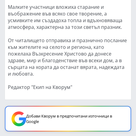
Малките участници вложиха старание и
въображение във всяко свое творение, а
усмивките им създадоха топла и вдъхновяваща
атмосфера, характерна за този светъл празник.
От читалището отправиха и празнично послание
към жителите на селото и региона, като
пожелаха Възкресение Христово да донесе
здраве, мир и благоденствие във всеки дом, а в
сърцата на хората да останат вярата, надеждата
и любовта.
Редактор "Екип на Кворум"
Добави Кворум в предпочитани източници в
Google