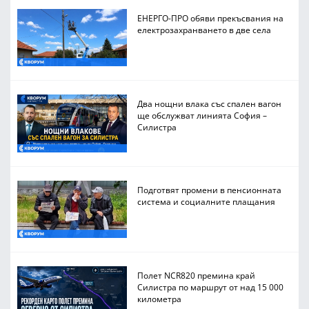
ЕНЕРГО-ПРО обяви прекъсвания на
електрозахранването в две села
Два нощни влака със спален вагон
ще обслужват линията София –
Силистра
Подготвят промени в пенсионната
система и социалните плащания
Полет NCR820 премина край
Силистра по маршрут от над 15 000
километра