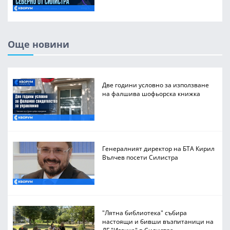
Още новини
Две години условно за използване
на фалшива шофьорска книжка
Генералният директор на БТА Кирил
Вълчев посети Силистра
"Лятна библиотека" събира
настоящи и бивши възпитаници на
ДГ "Иглика" в Силистра