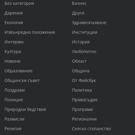
Без категория
Бизнес
Дарения
Други
Екология
Здравеопазване
Извънредно положение
Институции
Интервю
История
Култура
Любопитно
Новини
Област
Образование
Община
Общински съвет
От Фейсбук
Поздрави
Политика
Полиция
Правосъдие
Природни бедствия
Програми
Размисли
Регионални
Религия
Селско стопанство