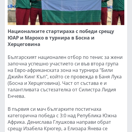
Националките стартираха с победи срещу
ЮАР и Мароко в турнира в Босна и
Херцеговина
Българският национален отбор по тенис за жени
започна успешно участието си във втора група
на Евро-африканската зона на турнира "Били
Джийн Кинг Къп", който се провежда в Баня Лука
(Босна и Херцеговина). Част от състава е и
талантливата състезателка от Силистра Лидия
Енчева.
В първия си мач българките постигнаха
категорична победа с 3:0 над Република Южна
Африка. Денислава Глушкова направи обрат
срещу Изабела Крюгер, а Елизара Янева се