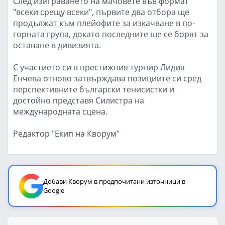
След изиграването на мачовете във формат
"всеки срещу всеки", първите два отбора ще
продължат към плейофите за изкачване в по-
горната група, докато последните ще се борят за
оставане в дивизията.
С участието си в престижния турнир Лидия
Енчева отново затвърждава позициите си сред
перспективните български тенисистки и
достойно представя Силистра на
международната сцена.
Редактор "Екип на Кворум"
Добави Кворум в предпочитани източници в
Google