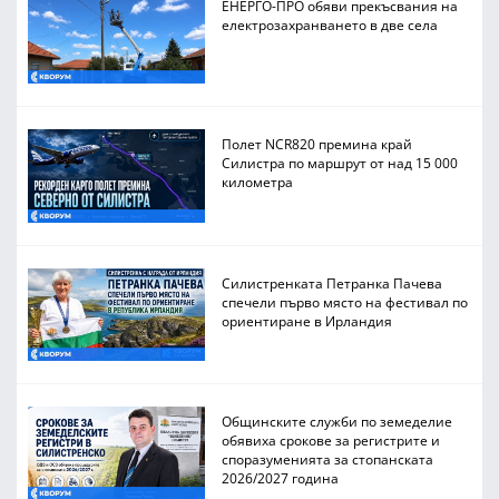
ЕНЕРГО-ПРО обяви прекъсвания на
електрозахранването в две села
Полет NCR820 премина край
Силистра по маршрут от над 15 000
километра
Силистренката Петранка Пачева
спечели първо място на фестивал по
ориентиране в Ирландия
Общинските служби по земеделие
обявиха срокове за регистрите и
споразуменията за стопанската
2026/2027 година