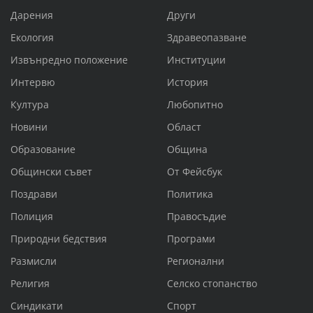
Дарения
Други
Екология
Здравеопазване
Извънредно положение
Институции
Интервю
История
Култура
Любопитно
Новини
Област
Образование
Община
Общински съвет
От Фейсбук
Поздрави
Политика
Полиция
Правосъдие
Природни бедствия
Програми
Размисли
Регионални
Религия
Селско стопанство
Синдикати
Спорт