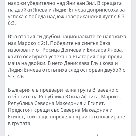
наложи убедително над Яни ван Зил. В срещата
на двойки Янева и Лидия Енчева допринесоха за
успеха с победа над южноафриканския дует с 6:3,
6:3.
Във втория си двубой националките се наложиха
над Мароко с 2:1. Победите на сингъл бяха
извоювани от Росица Денчева и Елизара Янева,
които осигуриха успеха на България още преди
мача на двойки. В него Денислава Глушкова и
Лидия Енчева отстъпиха след оспорван двубой с
5:7, 4:6.
България е в предварителна група B, заедно с
отборите на Република Южна Африка, Мароко,
Република Северна Македония и Египет.
Предстоят срещи със Северна Македония и
Египет, които ще определят крайното класиране
в групата.