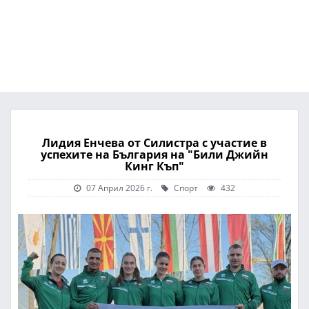
Лидия Енчева от Силистра с участие в
успехите на България на "Били Джийн
Кинг Къп"
07 Април 2026 г.
Спорт
432