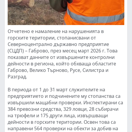
Отчетено е намаление на нарушенията в
горските територии, стопанисвани от
Северноцентрално държавно предприятие
(СЦДП) – Габрово, през месец март 2026 г. Това
показват данните от извършените контролни
дейности в региона, който обхваща областите
Габрово, Велико Търново, Русе, Силистра и
Разград.
В периода от 1 до 31 март служителите на
предприятието и подчинените му стопанства са
извършили мащабни проверки. Инспектирани са
384 превозни средства, 329 ловци, 28 събирачи
на трюфели и 175 други лица, извършващи
дейности в горските територии. Освен това са
направени 564 проверки на обекти за добив на