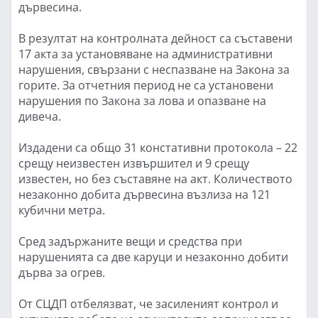
дървесина.
В резултат на контролната дейност са съставени
17 акта за установяване на административни
нарушения, свързани с неспазване на Закона за
горите. За отчетния период не са установени
нарушения по Закона за лова и опазване на
дивеча.
Издадени са общо 31 констативни протокола – 22
срещу неизвестен извършител и 9 срещу
известен, но без съставяне на акт. Количеството
незаконно добита дървесина възлиза на 121
кубични метра.
Сред задържаните вещи и средства при
нарушенията са две каруци и незаконно добити
дърва за огрев.
От СЦДП отбелязват, че засиленият контрол и