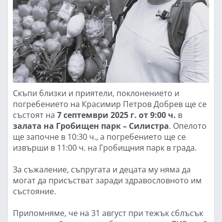
Скъпи близки и приятели, поклонението и
погребението на Красимир Петров Добрев ще се
състоят на
7 септември 2025 г. от 9:00 ч.
в
залата на Гробищен парк – Силистра
. Опелото
ще започне в 10:30 ч., а погребението ще се
извърши в 11:00 ч. на Гробищния парк в града.
За съжаление, съпругата и децата му няма да
могат да присъстват заради здравословното им
състояние.
Припомняме, че на 31 август при тежък сблъсък