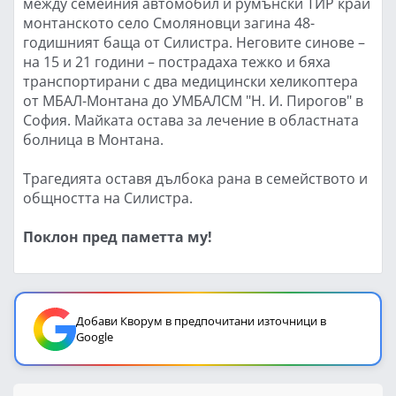
между семейния автомобил и румънски ТИР край
монтанското село Смоляновци загина 48-
годишният баща от Силистра. Неговите синове –
на 15 и 21 години – пострадаха тежко и бяха
транспортирани с два медицински хеликоптера
от МБАЛ-Монтана до УМБАЛСМ "Н. И. Пирогов" в
София. Майката остава за лечение в областната
болница в Монтана.
Трагедията оставя дълбока рана в семейството и
общността на Силистра.
Поклон пред паметта му!
Добави Кворум в предпочитани източници в
Google