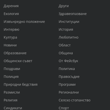
Дарения
Други
Екология
Здравеопазване
Извънредно положение
Институции
Интервю
История
Култура
Любопитно
Новини
Област
Образование
Община
Общински съвет
От Фейсбук
Поздрави
Политика
Полиция
Правосъдие
Природни бедствия
Програми
Размисли
Регионални
Религия
Селско стопанство
Синдикати
Спорт