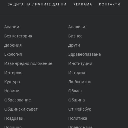
ЗАЩИТА НА ЛИЧНИТЕ ДАННИ
РЕКЛАМА
КОНТАКТИ
Аварии
Анализи
Без категория
Бизнес
Дарения
Други
Екология
Здравеопазване
Извънредно положение
Институции
Интервю
История
Култура
Любопитно
Новини
Област
Образование
Община
Общински съвет
От Фейсбук
Поздрави
Политика
Полиция
Правосъдие