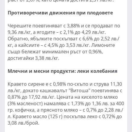
Противоречиви движения при плодовете
Черешите поевтиняват с 3,88% и се продават по
9,36 лв./кг, а ягодите – с 2,1% до 4,29 лв./кг.
Обратно, ябълките поскъпват с 6,6% до 2,52 лв./
кг, а кайсиите – с 4,5% до 3,53 лв./кг. Лимоните
също бележат минимален ръст от 0,96%,
достигайки 3,38 лв./кг.
Млечни и месни продукти: леки колебания
Кравето сирене е с 0,98% по-скъпо и струва 11,30
лв./кг, докато кашкавалът "Витоша" поевтинява с
0,87% до 17,92 лв./кг. Цената на киселото мляко
(3% масленост) намалява с 1,73% до 1,36 лв. за 400
гр. кофичка, а прясното мляко – с 0,7% до 2,28 лв./
л. Кравето масло (125 г) поскъпва леко с 0,72% до
3,08 лв./брой.