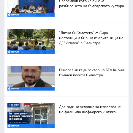
Славейков като ключ към
разбирането на българската култура
"Лятна библиотека" събира
настоящи и бивши възпитаници на
ДГ "Иглика" в Силистра
Генералният директор на БТА Кирил
Вълчев посети Силистра
Две години условно за използване
на фалшива шофьорска книжка