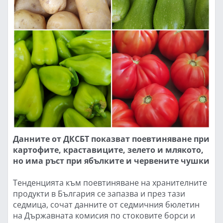
Данните от ДКСБТ показват поевтиняване при
картофите, краставиците, зелето и млякото,
но има ръст при ябълките и червените чушки
Тенденцията към поевтиняване на хранителните
продукти в България се запазва и през тази
седмица, сочат данните от седмичния бюлетин
на Държавната комисия по стоковите борси и