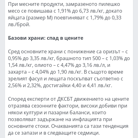
При месните продукти, замразеното пилешко
месо се повишава с 1,91% до 6,73 лв./кг, докато
яйцата (размер М) поевтиняват с 1,79% до 0,33
лв./брой.
Базови храни: спад в цените
Сред основните храни с понижение са оризът – с
0,95% до 3,35 лв./кг, брашното тип 500 – с 1,03% до
1,54 лв./кг, олиото – с 4,47% до 3,16 лв./л, и
захарта – с 4,04% до 1,90 лв./кг. В същото време
зрелият фасул и лещата поскъпват съответно с
2,56% и 2,32%, достигайки 4,40 и 4,41 лв./кг.
Според експерти от ДКСБТ движението на цените
отразява сезонните фактори, високи добиви при
някои култури и пазарни баланси, които
позволяват задържане на инфлацията при
основните стоки. Очакванията са тази тенденция
да се запази и в следващите седмици.