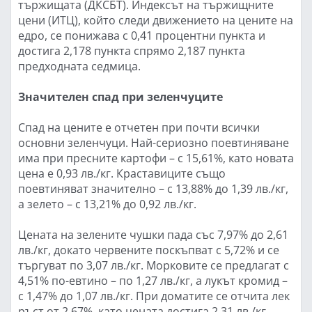
тържищата (ДКСБТ). Индексът на тържищните
цени (ИТЦ), който следи движението на цените на
едро, се понижава с 0,41 процентни пункта и
достига 2,178 пункта спрямо 2,187 пункта
предходната седмица.
Значителен спад при зеленчуците
Спад на цените е отчетен при почти всички
основни зеленчуци. Най-сериозно поевтиняване
има при пресните картофи – с 15,61%, като новата
цена е 0,93 лв./кг. Краставиците също
поевтиняват значително – с 13,88% до 1,39 лв./кг,
а зелето – с 13,21% до 0,92 лв./кг.
Цената на зелените чушки пада със 7,97% до 2,61
лв./кг, докато червените поскъпват с 5,72% и се
търгуват по 3,07 лв./кг. Морковите се предлагат с
4,51% по-евтино – по 1,27 лв./кг, а лукът кромид –
с 1,47% до 1,07 лв./кг. При доматите се отчита лек
ръст от 2,67%, като цената достига 2,31 лв./кг.