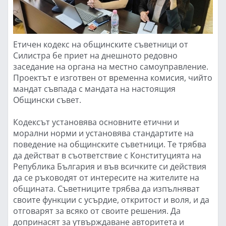
Етичен кодекс на общинските съветници от
Силистра бе приет на днешното редовно
заседание на органа на местно самоуправление.
Проектът е изготвен от временна комисия, чийто
мандат съвпада с мандата на настоящия
Общински съвет.
Кодексът установява основните етични и
морални норми и установява стандартите на
поведение на общинските съветници. Те трябва
да действат в съответствие с Конституцията на
Република България и във всичките си действия
да се ръководят от интересите на жителите на
общината. Съветниците трябва да изпълняват
своите функции с усърдие, откритост и воля, и да
отговарят за всяко от своите решения. Да
допринасят за утвърждаване авторитета и