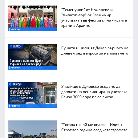
"Теменужки" от Ножарево и
"Айватлълар" от Звенимир
участваха във фестивал на чистите
храни в Ардино
Сушата и ниският Дунав върнаха на
дневен ред въпроса за напояването
Училище в Дуловско осъдено да
доплати на пенсионирана учителка
близо 3000 евро плюс лихви
"Тогава някой ме опази" – Илиян
Стратиев година след катастрофата