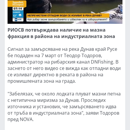
РИОСВ потвърждава наличие на мазна
фракция в района на индустриалната зона
Сигнал за замърсяване на река Дунав край Русе
бе подаден на 7 март от Теодор Тодоров,
администратор на рибарския канал DNFishing. В
заснето от него видео се вижда как отпадни води
се изливат директно в реката в района на
промишлената зона на града.
"Забелязах, че около лодката плуват мазни петна
с нетипична миризма за Дунав. Проследих
източника и установих, че замърсяването идва
от тръба в индустриалната зона", заяви Тодоров
пред NOVA.