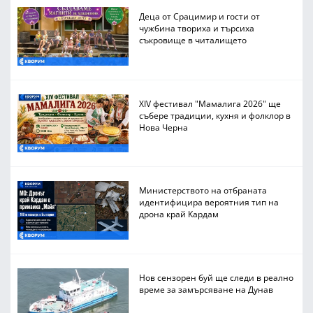
Деца от Срацимир и гости от
чужбина твориха и търсиха
съкровище в читалището
XIV фестивал "Мамалига 2026" ще
събере традиции, кухня и фолклор в
Нова Черна
Министерството на отбраната
идентифицира вероятния тип на
дрона край Кардам
Нов сензорен буй ще следи в реално
време за замърсяване на Дунав