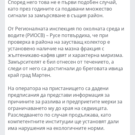
Според него това не е първи подобен случай,
като през годините са подавани множество
сигнали за замърсяване в същия район.
От Регионалната инспекция по околната среда и
водите (РИОСВ) – Русе потвърдиха, че при
проверка в района на заустващ колектор е
установено наличие на мазна фракция с
жълтеникаво-кафяв цвят и характерна миризма.
Замърсителят е бил отнесен от течението, а
следи от него са достигнали до бреговата ивица
край град Мартен.
На оператора на пристанището са дадени
предписания да представи информация за
причините за разлива и предприетите мерки за
ограничаването му до края на седмицата.
Разследването по случая продължава, като
компетентните институции ще установят дали
има нарушения на екологичните норми.