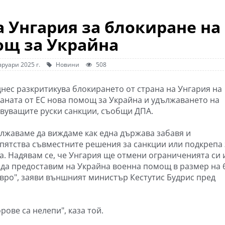
 Унгария за блокиране на
щ за Украйна
руари 2025 г.
Новини
508
днес разкритикува блокирането от страна на Унгария на
аната от ЕС нова помощ за Украйна и удължаването на
вуващите руски санкции, съобщи ДПА.
лжаваме да виждаме как една държава забавя и
пятства съвместните решения за санкции или подкрепа 
а. Надявам се, че Унгария ще отмени ограниченията си 
да предоставим на Украйна военна помощ в размер на 6
евро", заяви външният министър Кестутис Будрис пред
ове са нелепи", каза той.