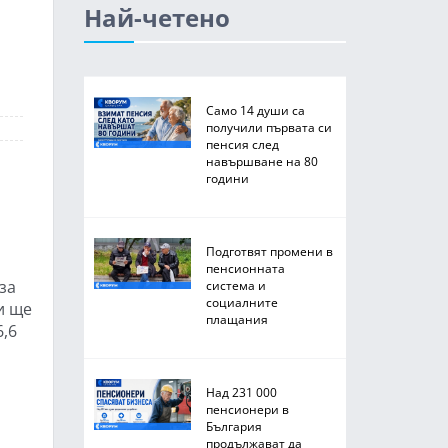
Най-четено
Само 14 души са
получили първата си
пенсия след
навършване на 80
години
Подготвят промени в
пенсионната
за
система и
социалните
и ще
плащания
,6
Над 231 000
пенсионери в
България
продължават да