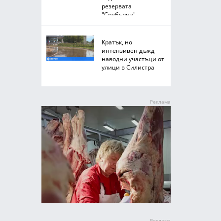
резервата
"Сребърна"
Кратък, но
интензивен дъжд
наводни участъци от
улици в Силистра