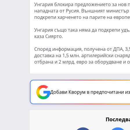
Унгария блокира предложението за нов п
нападната от Русия. Външният министър П
подкрепи харченето на парите на европе
Унгария също така няма да подкрепи удъ
каза Сиярто.
Според информация, получена от ДПА, 3,
доставка на 1,5 млн. артилерийски снаря
отбрана и 2 млрд. евро за оборудване и 
Добави Кворум в предпочитани из
Последва