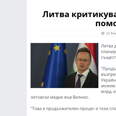
Литва критикува
помо
22 Фев
Литва 
планир
същест
"Продъ
възпре
Украйн
можем 
млрд. 
литовски медии във Вилнюс.
"Това е продължителен процес и тези спор