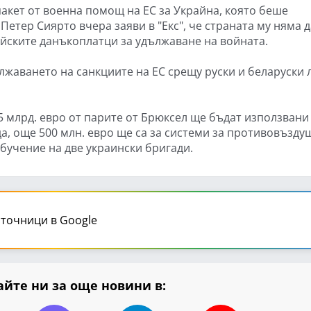
акет от военна помощ на ЕС за Украйна, която беше
етер Сиярто вчера заяви в "Екс", че страната му няма д
йските данъкоплатци за удължаване на войната.
лжаването на санкциите на ЕС срещу руски и беларуски 
5 млрд. евро от парите от Брюксел ще бъдат използвани
да, още 500 млн. евро ще са за системи за противовъзду
обучение на две украински бригади.
точници в Google
йте ни за още новини в: