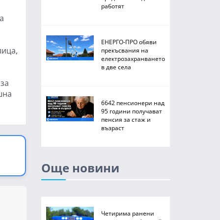
работят
а
ЕНЕРГО-ПРО обяви
лица,
прекъсвания на
електрозахранването
в две села
 за
шна
6642 пенсионери над
95 години получават
пенсия за стаж и
възраст
Още новини
Четирима ранени