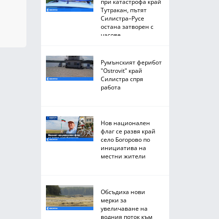
при катастрофа край
Тутракан, пътят
Силистра–Русе
остана затворен с
часове
Румънският ферибот
"Ostrovit" край
Силистра спря
работа
Нов национален
флаг се развя край
село Богорово по
инициатива на
местни жители
Обсъдиха нови
мерки за
увеличаване на
водния поток към