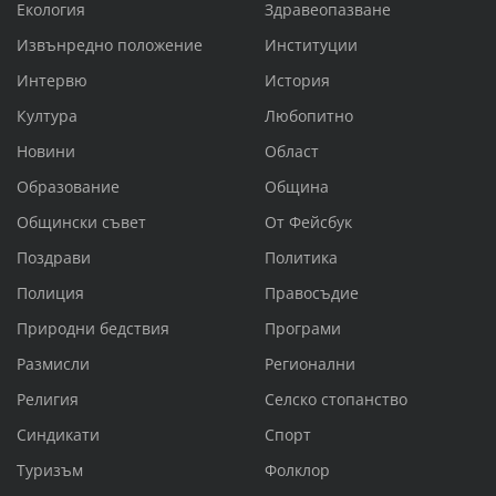
Екология
Здравеопазване
Извънредно положение
Институции
Интервю
История
Култура
Любопитно
Новини
Област
Образование
Община
Общински съвет
От Фейсбук
Поздрави
Политика
Полиция
Правосъдие
Природни бедствия
Програми
Размисли
Регионални
Религия
Селско стопанство
Синдикати
Спорт
Туризъм
Фолклор