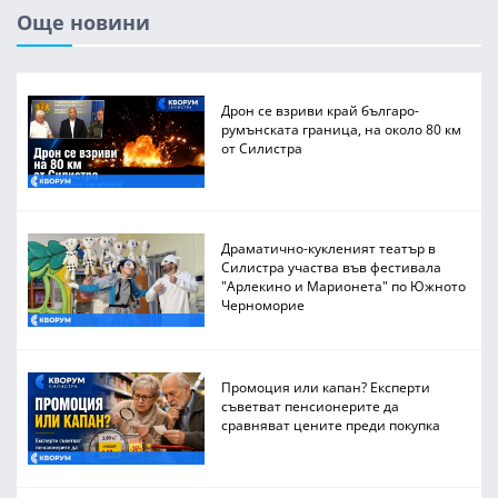
Още новини
Дрон се взриви край българо-
румънската граница, на около 80 км
от Силистра
Драматично-кукленият театър в
Силистра участва във фестивала
"Арлекино и Марионета" по Южното
Черноморие
Промоция или капан? Експерти
съветват пенсионерите да
сравняват цените преди покупка