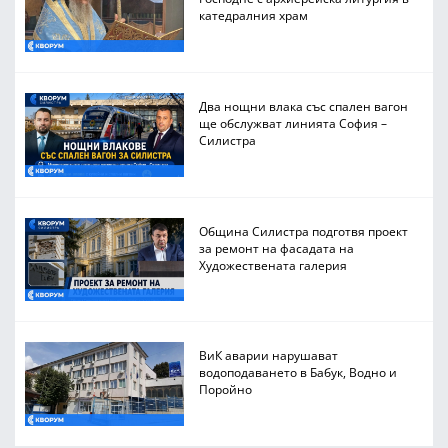
катедралния храм
Два нощни влака със спален вагон
ще обслужват линията София –
Силистра
Община Силистра подготвя проект
за ремонт на фасадата на
Художествената галерия
ВиК аварии нарушават
водоподаването в Бабук, Водно и
Поройно