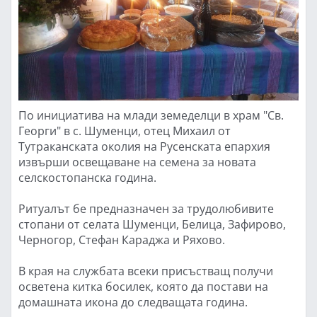
По инициатива на млади земеделци в храм "Св.
Георги" в с. Шуменци, отец Михаил от
Тутраканската околия на Русенската епархия
извърши освещаване на семена за новата
селскостопанска година.
Ритуалът бе предназначен за трудолюбивите
стопани от селата Шуменци, Белица, Зафирово,
Черногор, Стефан Караджа и Ряхово.
В края на службата всеки присъстващ получи
осветена китка босилек, която да постави на
домашната икона до следващата година.