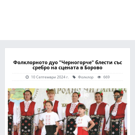
Фолклорното дуо "Черногорче" блести със
сребро на сцената в Борово
10 Септември 2024 г.
Фолклор
669