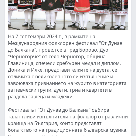
На 7 септември 2024 г., в рамките на
Международния фолклорен фестивал "От Дунав
до Балкана", провел се в град Борово, Дуо
"Черногорче" от село Черногор, община
Главиница, спечели сребърен медал и диплом.
Доника и Илке, представителките на дуета, се
отличиха с великолепното си изпълнение и
завоюваха признанието на журито в категорията
за певчески групи, дуети, триа и квартети в
раздела за деца и младежи.
Фестивалът "От Дунав до Балкана" събира
талантливи изпълнители на фолклор от различни
краища на България, които представят
богатството на традиционната българска музика.