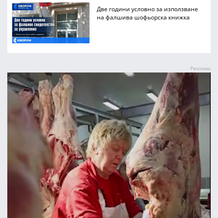
Две години условно за използване
на фалшива шофьорска книжка