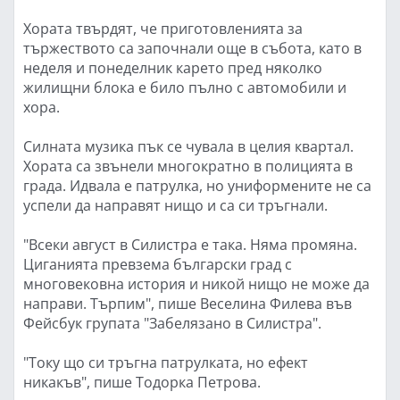
Хората твърдят, че приготовленията за
тържеството са започнали още в събота, като в
неделя и понеделник карето пред няколко
жилищни блока е било пълно с автомобили и
хора.
Силната музика пък се чувала в целия квартал.
Хората са звънели многократно в полицията в
града. Идвала е патрулка, но униформените не са
успели да направят нищо и са си тръгнали.
"Всеки август в Силистра е така. Няма промяна.
Циганията превзема български град с
многовековна история и никой нищо не може да
направи. Търпим", пише Веселина Филева във
Фейсбук групата "Забелязано в Силистра".
"Току що си тръгна патрулката, но ефект
никакъв", пише Тодорка Петрова.