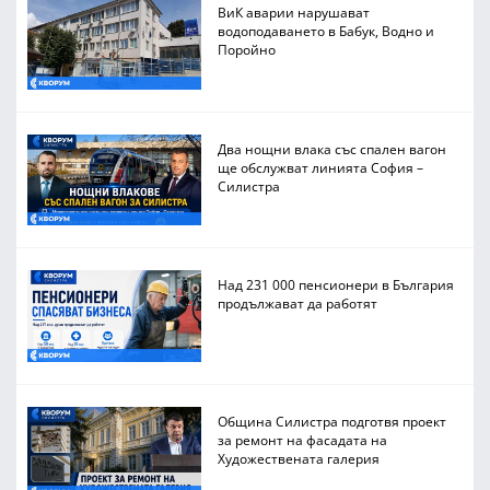
ВиК аварии нарушават
водоподаването в Бабук, Водно и
Поройно
Два нощни влака със спален вагон
ще обслужват линията София –
Силистра
Над 231 000 пенсионери в България
продължават да работят
Община Силистра подготвя проект
за ремонт на фасадата на
Художествената галерия