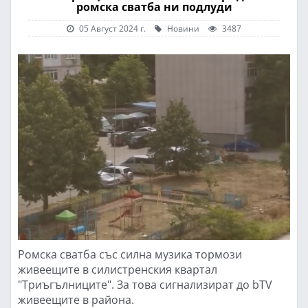
ромска сватба ни подлуди
05 Август 2024 г.
Новини
3487
Ромска сватба със силна музика тормози
живеещите в силистренския квартал
"Триъгълниците". За това сигнализират до bTV
живеещите в района.