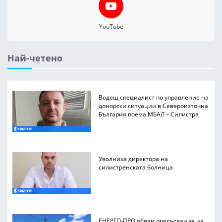
YouTube
Най-четено
Водещ специалист по управление на
донорски ситуации в Североизточна
България поема МБАЛ – Силистра
Уволниха директора на
силистренската болница
ЕНЕРГО-ПРО обяви прекъсвания на