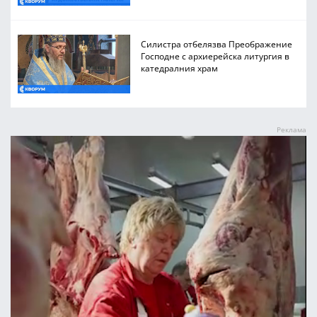
Силистра отбелязва Преображение
Господне с архиерейска литургия в
катедралния храм