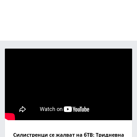
Силистренци се жалват на бТВ: Тридневна