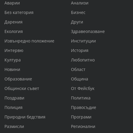
Аварии
Анализи
Без категория
Бизнес
Дарения
Други
Екология
Здравеопазване
Извънредно положение
Институции
Интервю
История
Култура
Любопитно
Новини
Област
Образование
Община
Общински съвет
От Фейсбук
Поздрави
Политика
Полиция
Правосъдие
Природни бедствия
Програми
Размисли
Регионални