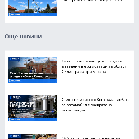
Още новини
Само 5 нови жилищни сгради са
въведени в експлоатация в област
Силистра за три месеца
Съдът в Силистра: Кога пада глобата
за автомобил с прекратена
регистрация
От 9 август търговците вече ще