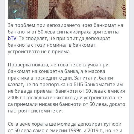
За проблем при депозирането чрез банкомат на
банкноти от 50 лева сигнализираха зрители на
bTV
. Те споделят, че при опит да депозират
банкнота с този номинал в банкомат,
устройството не я приема.
Проверка показа, че това не се случва при
банкомат на конкретна банка, а е масова
практика в последните дни. Запитани, банки
казват, че по препоръка на БНБ банкоматите им
не бива да приемат банкноти от 50 лева с емисия
2006 г. Последните няколко дни устройствата не
са приемали никакви банкноти от 50 лева, докато
настроят системите си.
Сега вече хората ще може да депозират купюри
от 50 лева само с емисии 1999г. и 2019 г., но не и