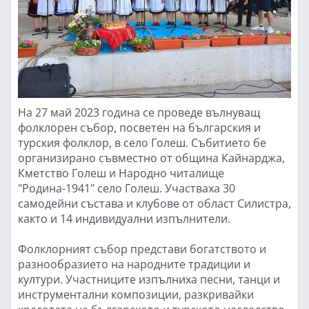
На 27 май 2023 година се проведе вълнуващ
фолклорен събор, посветен на българския и
турския фолклор, в село Голеш. Събитието бе
организирано съвместно от община Кайнарджа,
Кметство Голеш и Народно читалище
"Родина-1941" село Голеш. Участваха 30
самодейни състава и клубове от област Силистра,
както и 14 индивидуални изпълнители.
Фолклорният събор представи богатството и
разнообразието на народните традиции и
култури. Участниците изпълниха песни, танци и
инструментални композиции, разкривайки