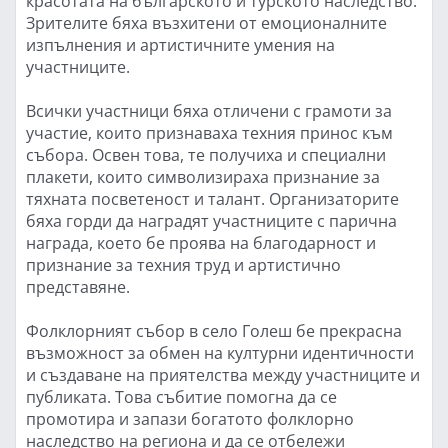
красотата на българското и турското наследство.
Зрителите бяха възхитени от емоционалните
изпълнения и артистичните умения на
участниците.
Всички участници бяха отличени с грамоти за
участие, които признаваха техния принос към
събора. Освен това, те получиха и специални
плакети, които символизираха признание за
тяхната посветеност и талант. Организаторите
бяха горди да наградят участниците с парична
награда, което бе проява на благодарност и
признание за техния труд и артистично
представяне.
Фолклорният събор в село Голеш бе прекрасна
възможност за обмен на културни идентичности
и създаване на приятелства между участниците и
публиката. Това събитие помогна да се
промотира и запази богатото фолклорно
наследство на региона и да се отбележи