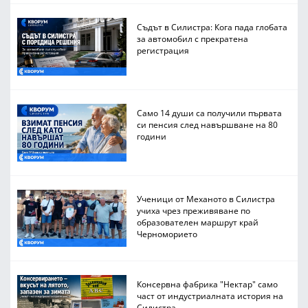
Съдът в Силистра: Кога пада глобата
за автомобил с прекратена
регистрация
Само 14 души са получили първата
си пенсия след навършване на 80
години
Ученици от Механото в Силистра
учиха чрез преживяване по
образователен маршрут край
Черноморието
Консервна фабрика "Нектар" само
част от индустриалната история на
Силистра