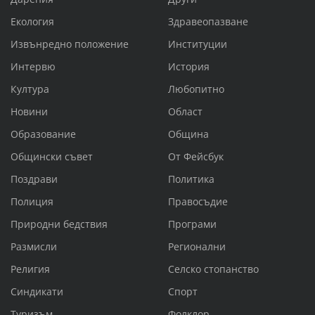
Екология
Здравеопазване
Извънредно положение
Институции
Интервю
История
Култура
Любопитно
Новини
Област
Образование
Община
Общински съвет
От Фейсбук
Поздрави
Политика
Полиция
Правосъдие
Природни бедствия
Програми
Размисли
Регионални
Религия
Селско стопанство
Синдикати
Спорт
Туризъм
Фолклор