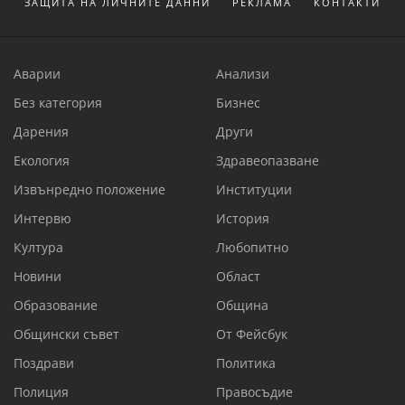
ЗАЩИТА НА ЛИЧНИТЕ ДАННИ
РЕКЛАМА
КОНТАКТИ
Аварии
Анализи
Без категория
Бизнес
Дарения
Други
Екология
Здравеопазване
Извънредно положение
Институции
Интервю
История
Култура
Любопитно
Новини
Област
Образование
Община
Общински съвет
От Фейсбук
Поздрави
Политика
Полиция
Правосъдие