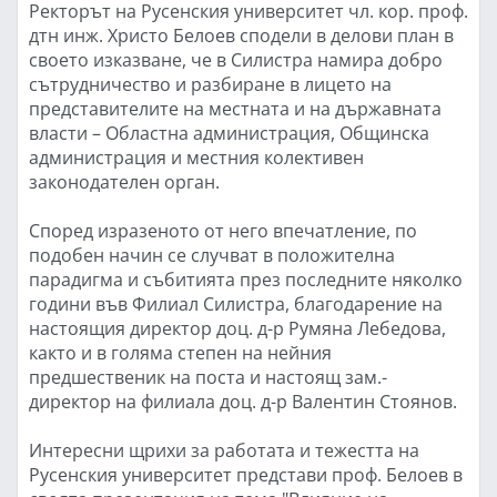
Ректорът на Русенския университет чл. кор. проф.
дтн инж. Христо Белоев сподели в делови план в
своето изказване, че в Силистра намира добро
сътрудничество и разбиране в лицето на
представителите на местната и на държавната
власти – Областна администрация, Общинска
администрация и местния колективен
законодателен орган.
Според изразеното от него впечатление, по
подобен начин се случват в положителна
парадигма и събитията през последните няколко
години във Филиал Силистра, благодарение на
настоящия директор доц. д-р Румяна Лебедова,
както и в голяма степен на нейния
предшественик на поста и настоящ зам.-
директор на филиала доц. д-р Валентин Стоянов.
Интересни щрихи за работата и тежестта на
Русенския университет представи проф. Белоев в