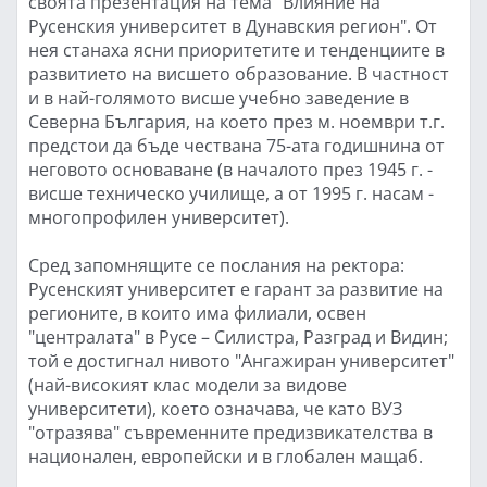
своята презентация на тема "Влияние на
Русенския университет в Дунавския регион". От
нея станаха ясни приоритетите и тенденциите в
развитието на висшето образование. В частност
и в най-голямото висше учебно заведение в
Северна България, на което през м. ноември т.г.
предстои да бъде чествана 75-ата годишнина от
неговото основаване (в началото през 1945 г. -
висше техническо училище, а от 1995 г. насам -
многопрофилен университет).
Сред запомнящите се послания на ректора:
Русенският университет е гарант за развитие на
регионите, в които има филиали, освен
"централата" в Русе – Силистра, Разград и Видин;
той е достигнал нивото "Ангажиран университет"
(най-високият клас модели за видове
университети), което означава, че като ВУЗ
"отразява" съвременните предизвикателства в
национален, европейски и в глобален мащаб.