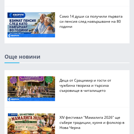
Само 14 души са получили първата
си пенсия след навършване на 80
години
Още новини
Деца от Срацимир и гости от
чужбина твориха и търсиха
съкровище в читалището
XIV фестивал "Мамалига 2026" ще
събере традиции, кухня и фолклор в
Нова Черна