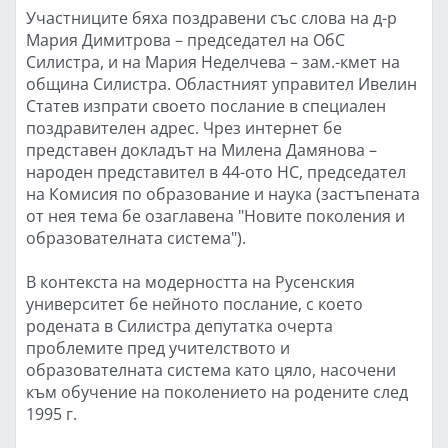
Участниците бяха поздравени със слова на д-р
Мария Димитрова – председател на ОбС
Силистра, и на Мария Неделчева – зам.-кмет на
община Силистра. Областният управител Ивелин
Статев изпрати своето послание в специален
поздравителен адрес. Чрез интернет бе
представен докладът на Милена Дамянова –
народен представител в 44-ото НС, председател
на Комисия по образование и наука (застъпената
от нея тема бе озаглавена "Новите поколения и
образователната система").
В контекста на модерността на Русенския
университет бе нейното послание, с което
родената в Силистра депутатка очерта
проблемите пред учителството и
образователната система като цяло, насочени
към обучение на поколението на родените след
1995 г.