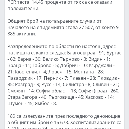
PCR теста. 14,45 процента от тях са се оказали
положителни.
Общият брой на потвърдените случаи от
началото на епидемията става 27 507, от които 9
885 активни.
Разпределението по области по настоящ адрес
на лицата е, както следва: Благоевград - 91; Бургас
- 62; Варна - 30; Велико Търново - 3; Видин - 1;
Враца - 11; Габрово - 5; Добрич - 10; Кърджали -
21; Кюстендил - 4; Ловеч - 15; Монтана - 28;
Пазарджик - 17; Перник - 7; Плевен - 28; Пловдив -
85; Разград - 9; Русе - 14; Силистра - 8; Сливен - 21;
Смолян - 14; София област - 18; София (град) - 260;
Стара Загора - 40; Търговище - 45; Хасково - 14;
Шумен - 45; Ямбол - 8.
189 са излекуваните през последното денонощие,
а общият им брой е 16 678. Хоспитализираните са
1 426, от които 74 се намират в интензивното