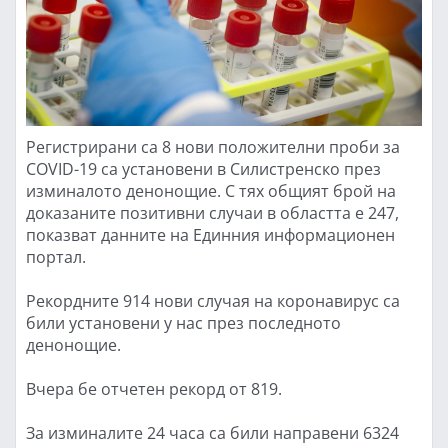
Регистрирани са 8 нови положителни проби за
COVID-19 са установени в Силистренско през
изминалото денонощие. С тях общият брой на
доказаните позитивни случаи в областта е 247,
показват данните на Единния информационен
портал.
Рекордните 914 нови случая на коронавирус са
били установени у нас през последното
денонощие.
Вчера бе отчетен рекорд от 819.
За изминалите 24 часа са били направени 6324