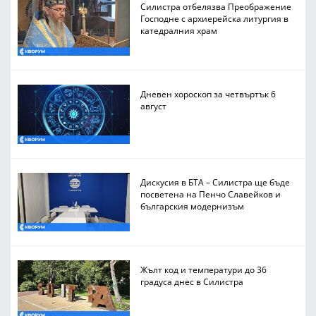
Силистра отбелязва Преображение
Господне с архиерейска литургия в
катедралния храм
Дневен хороскоп за четвъртък 6
август
Дискусия в БТА – Силистра ще бъде
посветена на Пенчо Славейков и
българския модернизъм
Жълт код и температури до 36
градуса днес в Силистра