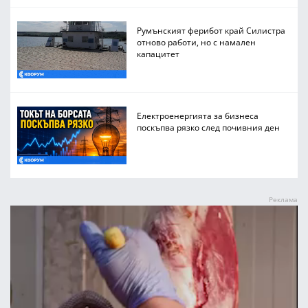
Румънският ферибот край Силистра
отново работи, но с намален
капацитет
Електроенергията за бизнеса
поскъпва рязко след почивния ден