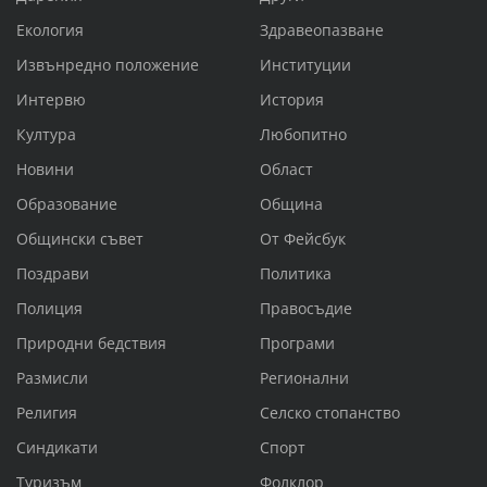
Екология
Здравеопазване
Извънредно положение
Институции
Интервю
История
Култура
Любопитно
Новини
Област
Образование
Община
Общински съвет
От Фейсбук
Поздрави
Политика
Полиция
Правосъдие
Природни бедствия
Програми
Размисли
Регионални
Религия
Селско стопанство
Синдикати
Спорт
Туризъм
Фолклор