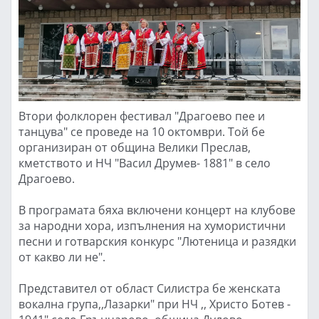
Втори фолклорен фестивал "Драгоево пее и
танцува" се проведе на 10 октомври. Той бе
организиран от община Велики Преслав,
кметството и НЧ "Васил Друмев- 1881" в село
Драгоево.
В програмата бяха включени концерт на клубове
за народни хора, изпълнения на хумористични
песни и готварския конкурс "Лютеница и разядки
от какво ли не".
Представител от област Силистра бе женската
вокална група,,Лазарки" при НЧ ,, Христо Ботев -