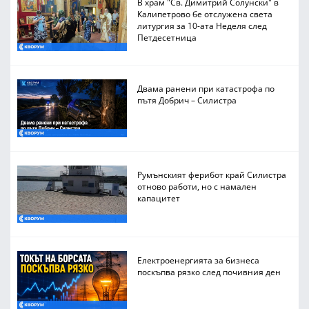
В храм "Св. Димитрий Солунски" в
Калипетрово бе отслужена света
литургия за 10-ата Неделя след
Петдесетница
Двама ранени при катастрофа по
пътя Добрич – Силистра
Румънският ферибот край Силистра
отново работи, но с намален
капацитет
Електроенергията за бизнеса
поскъпва рязко след почивния ден