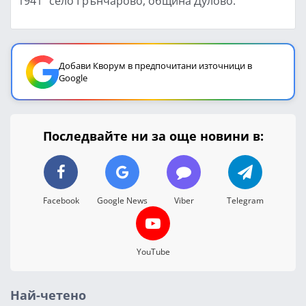
1941" село Грънчарово, община Дулово.
Добави Кворум в предпочитани източници в
Google
Последвайте ни за още новини в:
Facebook
Google News
Viber
Telegram
YouTube
Най-четено