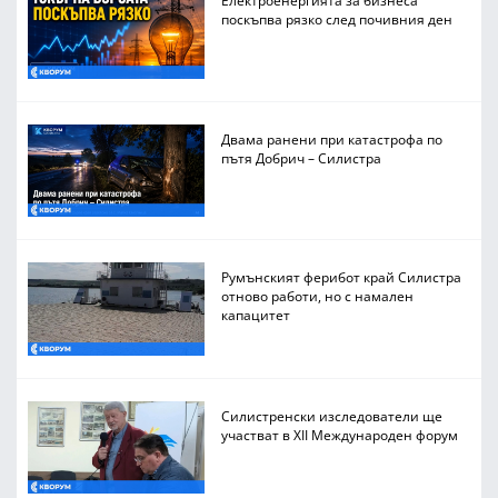
Електроенергията за бизнеса
поскъпва рязко след почивния ден
Двама ранени при катастрофа по
пътя Добрич – Силистра
Румънският ферибот край Силистра
отново работи, но с намален
капацитет
Силистренски изследователи ще
участват в XII Международен форум