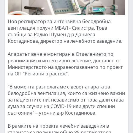
Нов респиратор за интензивна белодробна
вентилация получи МБАЛ - Силистра. Това
съобщи за Радио Шумен д-р Даниела
Костадинова, директор на лечебното заведение.
Апаратът вече е монтиран в Отделението по
реанимация и интензивно лечение, доставен от
Министерството на здравеопазването по проект
на ОП "Региони в растеж".
"В момента разполагаме с девет апарата за
белодробна вентилация, които са жизнено важни
за пациентите ни, независимо от това дали става
дума за случаи на COVID-19 или други спешни
състояния" – уточни д-р Костадинова.
В рамките на проекта лечебни заведения в
страната са получили общо 85 респиратора.