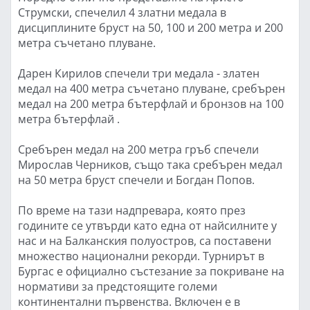
Струмски, спечелил 4 златни медала в
дисциплините бруст на 50, 100 и 200 метра и 200
метра съчетано плуване.
Дарен Кирилов спечели три медала - златен
медал на 400 метра съчетано плуване, сребърен
медал на 200 метра бътерфлай и бронзов на 100
метра бътерфлай .
Сребърен медал на 200 метра гръб спечели
Мирослав Черников, също така сребърен медал
на 50 метра бруст спечели и Богдан Попов.
По време на тази надпревара, която през
годините се утвърди като една от найсилните у
нас и на Балканския полуостров, са поставени
множество национални рекорди. Турнирът в
Бургас е официално състезание за покриване на
нормативи за предстоящите големи
континентални първенства. Включен е в