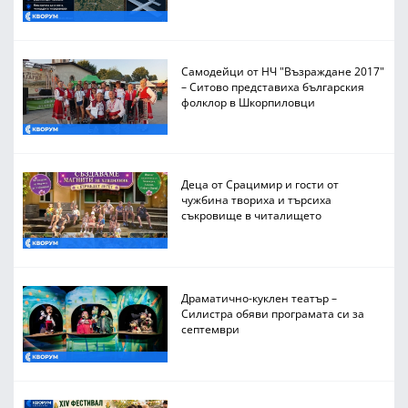
Самодейци от НЧ "Възраждане 2017"
– Ситово представиха българския
фолклор в Шкорпиловци
Деца от Срацимир и гости от
чужбина твориха и търсиха
съкровище в читалището
Драматично-куклен театър –
Силистра обяви програмата си за
септември