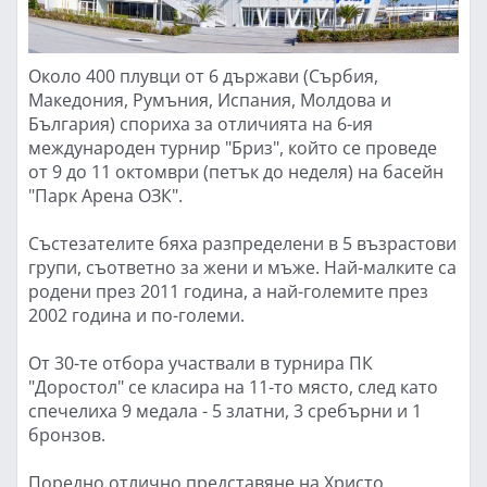
Около 400 плувци от 6 държави (Сърбия,
Македония, Румъния, Испания, Молдова и
България) спориха за отличията на 6-ия
международен турнир "Бриз", който се проведе
от 9 до 11 октомври (петък до неделя) на басейн
"Парк Арена ОЗК".
Състезателите бяха разпределени в 5 възрастови
групи, съответно за жени и мъже. Най-малките са
родени през 2011 година, а най-големите през
2002 година и по-големи.
От 30-те отбора участвали в турнира ПК
"Доростол" се класира на 11-то място, след като
спечелиха 9 медала - 5 златни, 3 сребърни и 1
бронзов.
Поредно отлично представяне на Христо