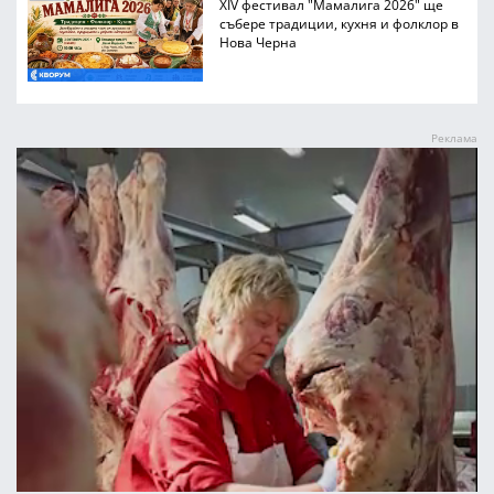
XIV фестивал "Мамалига 2026" ще
събере традиции, кухня и фолклор в
Нова Черна