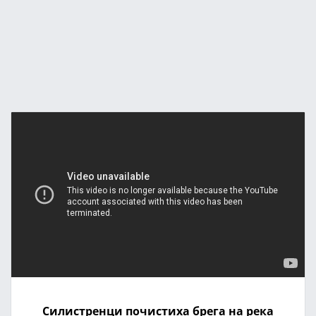
Силистренци почистиха брега на река