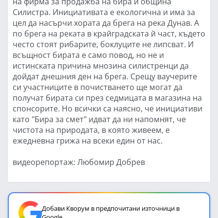
на фирма за продажба на бира и община
Силистра. Инициативата е екологична и има за
цел да насърчи хората да брега на река Дунав. А
по брега на реката в крайградската й част, където
често стоят рибарите, боклуците не липсват. И
всъщност бирата е само повод, но не и
истинската причина мнозина силистренци да
дойдат днешния ден на брега. Срещу ваучерите
си участниците в почистването ще могат да
получат бирата си през седмицата в магазина на
спонсорите. Но всички са наясно, че инициативи
като "Бира за смет" идват да ни напомнят, че
чистота на природата, в която живеем, е
ежедневна грижа на всеки един от нас.
видеорепортаж: Любомир Добрев
Добави Кворум в предпочитани източници в
Google