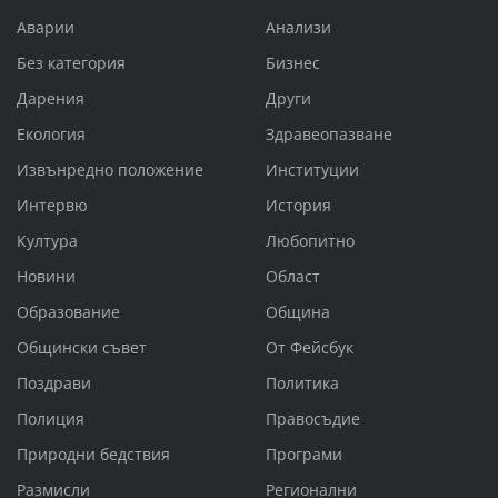
Аварии
Анализи
Без категория
Бизнес
Дарения
Други
Екология
Здравеопазване
Извънредно положение
Институции
Интервю
История
Култура
Любопитно
Новини
Област
Образование
Община
Общински съвет
От Фейсбук
Поздрави
Политика
Полиция
Правосъдие
Природни бедствия
Програми
Размисли
Регионални