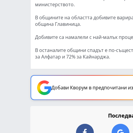
министерството.
В общините на областта добивите варират
община Главиница.
Добивите са намалели с най-малък проце
В останалите общини спадът е по-съществ
за Алфатар и 72% за Кайнарджа.
Добави Кворум в предпочитани из
Последва