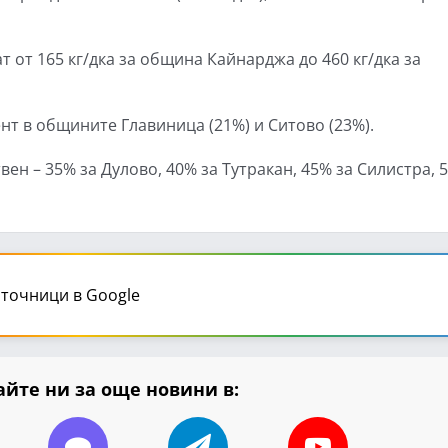
 от 165 кг/дка за община Кайнарджа до 460 кг/дка за
нт в общините Главиница (21%) и Ситово (23%).
ен – 35% за Дулово, 40% за Тутракан, 45% за Силистра, 
точници в Google
йте ни за още новини в: