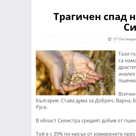
Трагичен спад 
Си
07 Октомври
Тази г
са нама
драсти
анализ
пшениц
Всички
България. Става дума за Добрич, Варна, 
Русе.
В област Силистра средият добив от пшени
Той е с 39% по-нисък от измерените през п