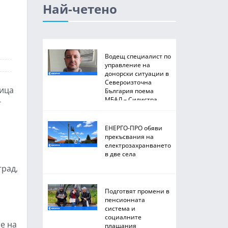
Най-четено
Водещ специалист по
управление на
донорски ситуации в
Североизточна
ница
България поема
МБАЛ – Силистра
-
ЕНЕРГО-ПРО обяви
прекъсвания на
електрозахранването
в две села
град,
Подготвят промени в
пенсионната
система и
социалните
те на
плащания