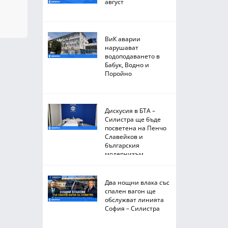
август
ВиК аварии
нарушават
водоподаването в
Бабук, Водно и
Поройно
Дискусия в БТА –
Силистра ще бъде
посветена на Пенчо
Славейков и
българския
модернизъм
Два нощни влака със
спален вагон ще
обслужват линията
София – Силистра