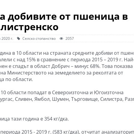
на добивите от пшеница в
листренско
 2020 г.
Селско стопанство
2057
одина в 10 области на страната средните добиви от пше
лели с над 15% в сравнение с периода 2015 – 2019 г. Най
чен е спадът в област Добрич – минус 68%. Това показва
 на Министерството на земеделието за реколтата от
а по области.
 10 области попадат в Североизточна и Югоизточна
Бургас, Сливен, Ямбол, Шумен, Търговище, Силистра, Раз
ца тази година е 354 кг/дка.
ериода 2015 - 2019 г. (583 кг/дка), отчитат анализатори