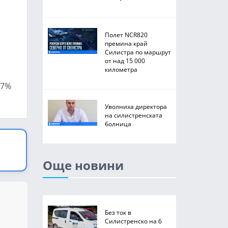
Полет NCR820
премина край
Силистра по маршрут
от над 15 000
километра
57%
Уволниха директора
на силистренската
болница
Още новини
Без ток в
Силистренско на 6