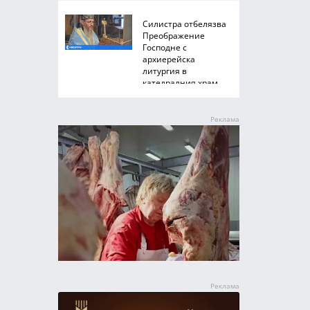
Силистра отбелязва
Преображение
Господне с
архиерейска
литургия в
катедралния храм