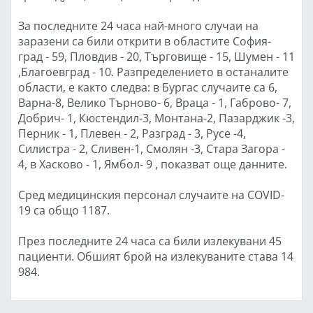
За последните 24 часа най-много случаи на
заразени са били открити в областите София-
град - 59, Пловдив - 20, Търговище - 15, Шумен - 11
,Благоевград - 10. Разпределението в останалите
области, е както следва: в Бургас случаите са 6,
Варна-8, Велико Търново- 6, Враца - 1, Габрово- 7,
Добрич- 1, Кюстендил-3, Монтана-2, Пазарджик -3,
Перник - 1, Плевен - 2, Разград - 3, Русе -4,
Силистра - 2, Сливен-1, Смолян -3, Стара Загора -
4, в Хасково - 1, Ямбол- 9 , показват още данните.
Сред медицинския персонал случаите на COVID-
19 са общо 1187.
През последните 24 часа са били излекувани 45
пациенти. Обшият брой на излекуваните става 14
984.