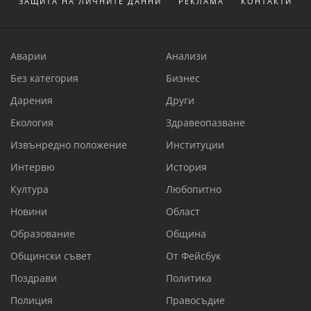
ЗАЩИТА НА ЛИЧНИТЕ ДАННИ
РЕКЛАМА
КОНТАКТИ
Аварии
Анализи
Без категория
Бизнес
Дарения
Други
Екология
Здравеопазване
Извънредно положение
Институции
Интервю
История
Култура
Любопитно
Новини
Област
Образование
Община
Общински съвет
От Фейсбук
Поздрави
Политика
Полиция
Правосъдие