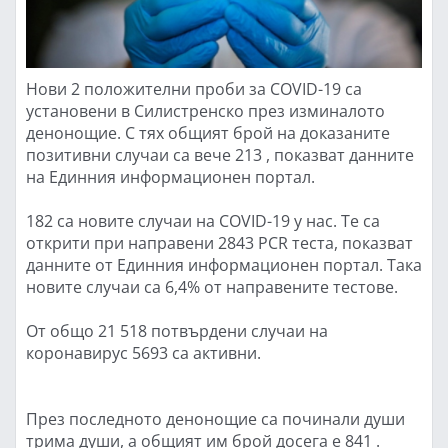
Нови 2 положителни проби за COVID-19 са
установени в Силистренско през изминалото
денонощие. С тях общият брой на доказаните
позитивни случаи са вече 213 , показват данните
на Единния информационен портал.
182 са новите случаи на COVID-19 у нас. Те са
открити при направени 2843 PCR теста, показват
данните от Единния информационен портал. Така
новите случаи са 6,4% от направените тестове.
От общо 21 518 потвърдени случаи на
коронавирус 5693 са активни.
През последното денонощие са починали души
трима души, а общият им брой досега е 841 .