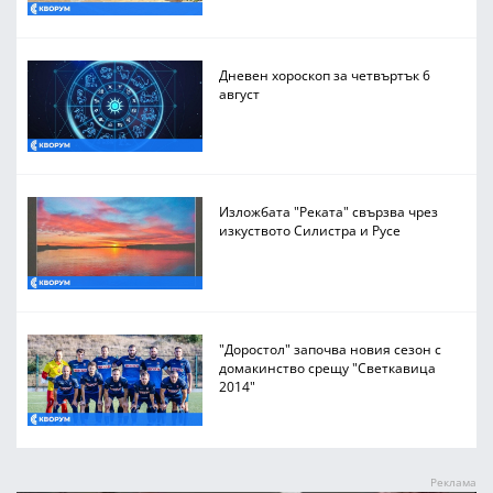
Дневен хороскоп за четвъртък 6
август
Изложбата "Реката" свързва чрез
изкуството Силистра и Русе
"Доростол" започва новия сезон с
домакинство срещу "Светкавица
2014"