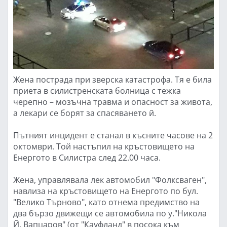
Жена пострада при зверска катастрофа. Тя е била
приета в силистренската болница с тежка
черепно – мозъчна травма и опасност за живота,
а лекари се борят за спасяването й.
Пътният инцидент е станал в късните часове на 2
октомври. Той настъпил на кръстовището на
Енергото в Силистра след 22.00 часа.
Жена, управлявала лек автомобил "Фолксваген",
навлиза на кръстовището на Енергото по бул.
"Велико Търново", като отнема предимство на
два бързо движещи се автомобила по у."Никола
Й. Вапцаров" (от "Кауфланд" в посока към