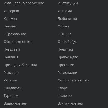
Извънредно положение
Институции
Интервю
История
Култура
Любопитно
Новини
Област
Образование
Община
Общински съвет
От Фейсбук
Поздрави
Политика
Полиция
Правосъдие
Природни бедствия
Програми
Размисли
Регионални
Религия
Селско стопанство
Синдикати
Спорт
Туризъм
Фолклор
Видео новини
Всички новини