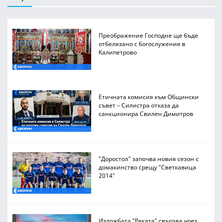
Преображение Господне ще бъде
отбелязано с богослужения в
Калипетрово
Етичната комисия към Общински
съвет – Силистра отказа да
санкционира Свилен Димитров
"Доростол" започва новия сезон с
домакинство срещу "Светкавица
2014"
Изложбата "Реката" свързва чрез