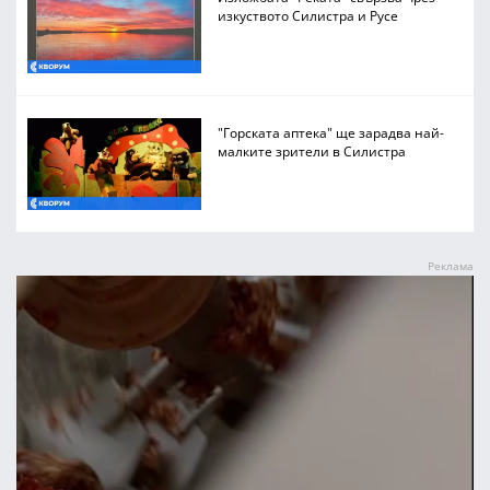
изкуството Силистра и Русе
"Горската аптека" ще зарадва най-
малките зрители в Силистра