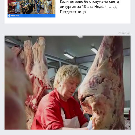
Калипетрово бе отслужена света
литургия за 10-ата Неделя след
Петдесетница