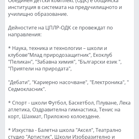
Обединен детски комплекс (ОДК) е общинска
институция в системата на предучилищното и
училищно образование.
Дейностите на ЦПЛР-ОДК се провеждат по
направления:
* Наука, техника и технологии – школи и
клубове"Млад природозащитник", Екоклуб
"Пеликан", "Забавна химия", "Български език ",
"Приятели на природата",
"Дебати", "Кариерно насочване", "Електроника", "
Седмокласник".
* Спорт - школи Футбол, Баскетбол, Плуване, Лека
атлетика, Оздравителна гимнастика, Тенис на
корт, Шахмат, Приложно колоездене.
* Изкуства - Балетна школа "Аксел", Театрално
студио "Артистик", Школи Изобразително и