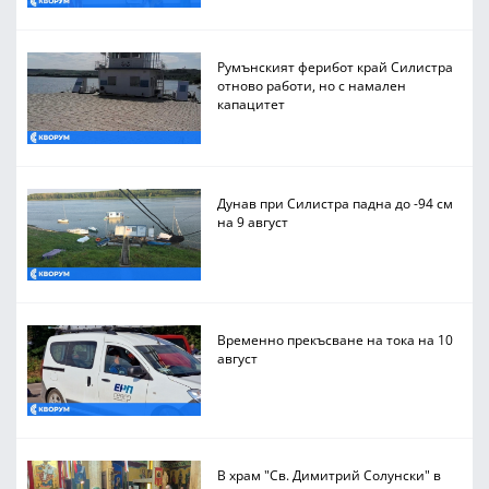
Румънският ферибот край Силистра
отново работи, но с намален
капацитет
Дунав при Силистра падна до -94 см
на 9 август
Временно прекъсване на тока на 10
август
В храм "Св. Димитрий Солунски" в