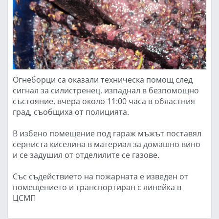
Огнеборци са оказали техническа помощ след
сигнал за силистренец, изпаднал в безпомощно
състояние, вчера около 11:00 часа в областния
град, съобщиха от полицията.
В избено помещение под гараж мъжът поставял
серниста киселина в материал за домашно вино
и се задушил от отделилите се газове.
Със съдействието на пожарната е изведен от
помещението и транспортиран с линейка в
ЦСМП