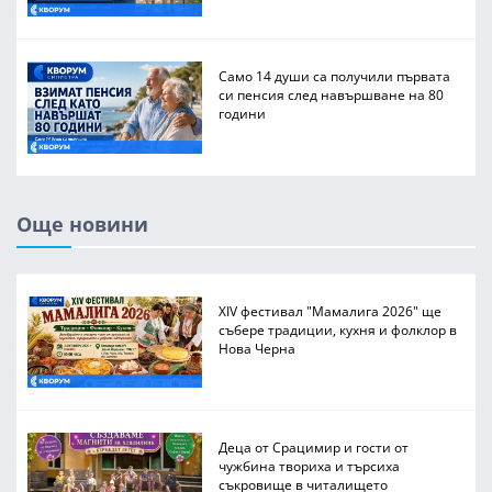
Само 14 души са получили първата
си пенсия след навършване на 80
години
Още новини
XIV фестивал "Мамалига 2026" ще
събере традиции, кухня и фолклор в
Нова Черна
Деца от Срацимир и гости от
чужбина твориха и търсиха
съкровище в читалището