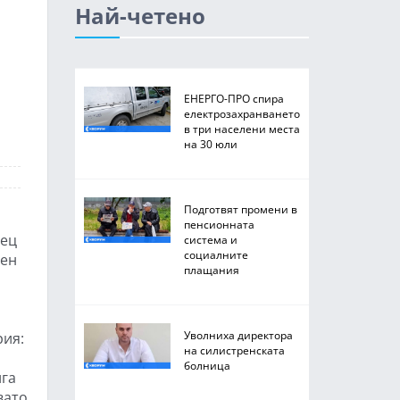
Най-четено
ЕНЕРГО-ПРО спира
електрозахранването
в три населени места
на 30 юли
Подготвят промени в
пенсионната
нец
система и
социалните
нен
плащания
Уволниха директора
рия:
на силистренската
болница
ига
вато