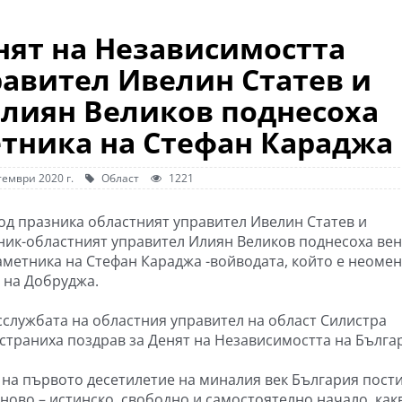
нят на Независимостта
равител Ивелин Статев и
Илиян Великов поднесоха
етника на Стефан Караджа
тември 2020 г.
Област
1221
од празника областният управител Ивелин Статев и
ник-областният управител Илиян Великов поднесоха ве
аметника на Стефан Караджа -войводата, който е неоме
 на Добруджа.
сслужбата на областния управител на област Силистра
страниха поздрав за Денят на Независимостта на Бълга
я на първото десетилетие на миналия век България пост
 ново – истинско, свободно и самостоятелно начало, как