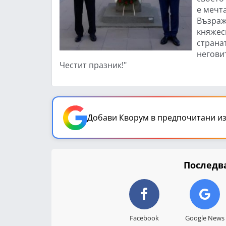
е мечт
Възраж
княжес
странат
негови
Честит празник!"
Добави Кворум в предпочитани из
Последва
Facebook
Google News