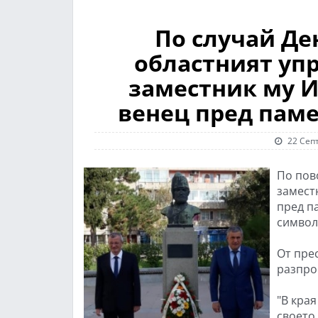
По случай Де
областният уп
заместник му 
венец пред пам
22 Сеп
По пов
замест
пред п
символ
От пре
разпро
"В кра
своето