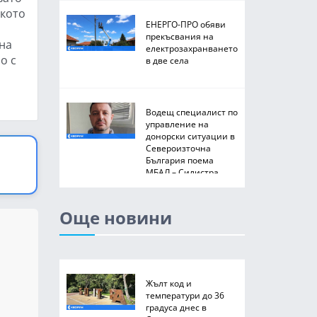
ското
ЕНЕРГО-ПРО обяви
прекъсвания на
на
електрозахранването
о с
в две села
Водещ специалист по
управление на
донорски ситуации в
Североизточна
България поема
МБАЛ – Силистра
Още новини
Жълт код и
температури до 36
градуса днес в