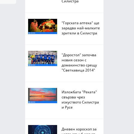
Силистра
"Горската аптека" ще
зарадва най-малките
зрители в Силистра
"Доростол" започва
новия сезон с
домакинство срещу
"Светкавица 2014"
Изложбата "Реката"
свързва чрез
изкуството Силистра
и Русе
Дневен хороскоп за