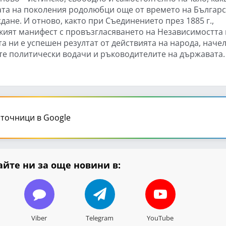
ата на поколения родолюбци още от времето на Българ
дане. И отново, както при Съединението през 1885 г.,
кият манифест с провъзгласяването на Независимостта 
а ни е успешен резултат от действията на народа, начел
те политически водачи и ръководителите на държавата.
точници в Google
йте ни за още новини в:
Viber
Telegram
YouTube