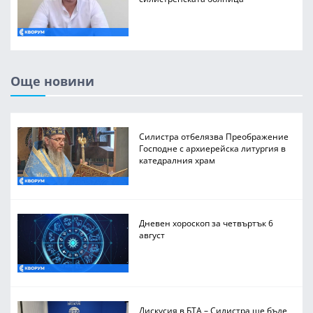
Още новини
Силистра отбелязва Преображение
Господне с архиерейска литургия в
катедралния храм
Дневен хороскоп за четвъртък 6
август
Дискусия в БТА – Силистра ще бъде