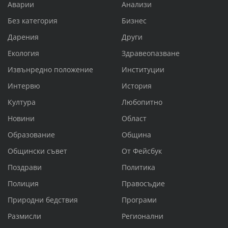
Аварии
Анализи
Без категория
Бизнес
Дарения
Други
Екология
Здравеопазване
Извънредно положение
Институции
Интервю
История
Култура
Любопитно
Новини
Област
Образование
Община
Общински съвет
От Фейсбук
Поздрави
Политика
Полиция
Правосъдие
Природни бедствия
Програми
Размисли
Регионални