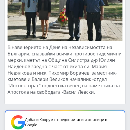
В навечерието на Деня на независимостта на
България, спазвайки всички противоепидемични
мерки, кметът на Община Силистра д-р Юлиян
Найденов заедно с част от екипа си: Мария
Недялкова и инж. Тихомир Борачев, заместник-
кметове и Валери Великов началник -отдел
"Инспекторат" поднесоха венец на паметника на
Апостола на свободата -Васил Левски.
Добави Кворум в предпочитани източници в
Google