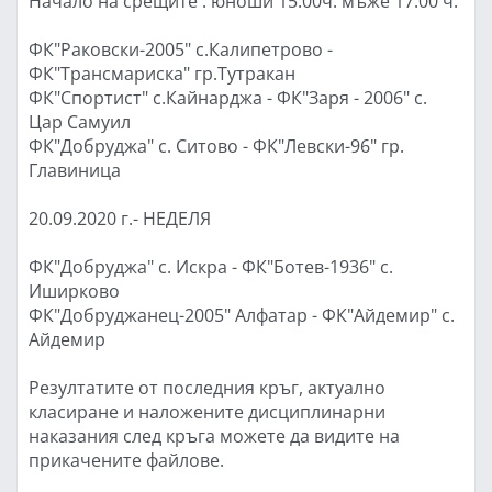
Начало на срещите : юноши 15.00ч. мъже 17.00 ч.
ФК"Раковски-2005" с.Калипетрово -
ФК"Трансмариска" гр.Тутракан
ФК"Спортист" с.Кайнарджа - ФК"Заря - 2006" с.
Цар Самуил
ФК"Добруджа" с. Ситово - ФК"Левски-96" гр.
Главиница
20.09.2020 г.- НЕДЕЛЯ
ФК"Добруджа" с. Искра - ФК"Ботев-1936" с.
Иширково
ФК"Добруджанец-2005" Алфатар - ФК"Айдемир" с.
Айдемир
Резултатите от последния кръг, актуално
класиране и наложените дисциплинарни
наказания след кръга можете да видите на
прикачените файлове.