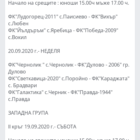
Начало на срещите : юноши 15.00ч мъже 17.00 ч.
ФК"Лудогорец-2011" с.Паисиево - ФК"Вихър"
с.Любен
ФК"Йълдъръм" с.Яребица - ФК"Победа-2009"
с.Вокил
20.09.2020 г.- НЕДЕЛЯ
ФК"Чернолик " с.Чернолик - ФК"Дулово - 2006" гр.
Дулово
ФК"Светкавица-2020" с.Поройно - ФК"Караджата"
с. Брадвари
ФК"Галактика" с.Черник - ФК"Правда-1944"
с.Правда
ЗАПАДНА ГРУПА
II кръг 19.09.2020 г.- СЪБОТА