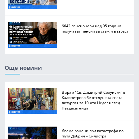
6642 пенсионери над 95 години
получават пенсия за стаж и възраст
Още новини
В храм "Св. Димитрий Солунски" в
Калипетрово бе отслужена света
литургия за 10-ата Неделя след
Петдесетница
Двама ранени при катастрофа по
пътя Добрич – Силистра