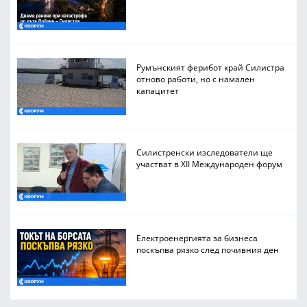
Румънският ферибот край Силистра
отново работи, но с намален
капацитет
Силистренски изследователи ще
участват в XII Международен форум
Електроенергията за бизнеса
поскъпва рязко след почивния ден