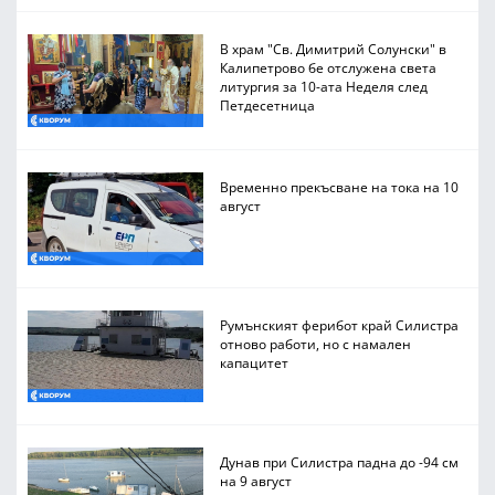
В храм "Св. Димитрий Солунски" в
Калипетрово бе отслужена света
литургия за 10-ата Неделя след
Петдесетница
Временно прекъсване на тока на 10
август
Румънският ферибот край Силистра
отново работи, но с намален
капацитет
Дунав при Силистра падна до -94 см
на 9 август