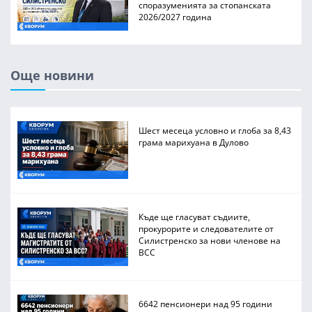
споразуменията за стопанската
2026/2027 година
Още новини
Шест месеца условно и глоба за 8,43
грама марихуана в Дулово
Къде ще гласуват съдиите,
прокурорите и следователите от
Силистренско за нови членове на
ВСС
6642 пенсионери над 95 години