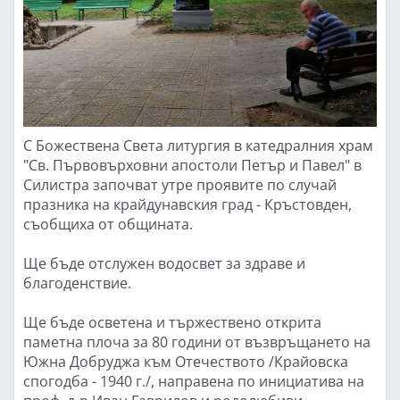
С Божествена Света литургия в катедралния храм
"Св. Първовърховни апостоли Петър и Павел" в
Силистра започват утре проявите по случай
празника на крайдунавския град - Кръстовден,
съобщиха от общината.
Ще бъде отслужен водосвет за здраве и
благоденствие.
Ще бъде осветена и тържествено открита
паметна плоча за 80 години от възвръщането на
Южна Добруджа към Отечеството /Крайовска
спогодба - 1940 г./, направена по инициатива на