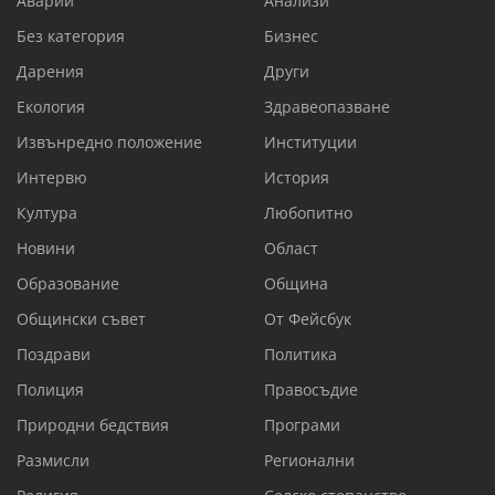
Аварии
Анализи
Без категория
Бизнес
Дарения
Други
Екология
Здравеопазване
Извънредно положение
Институции
Интервю
История
Култура
Любопитно
Новини
Област
Образование
Община
Общински съвет
От Фейсбук
Поздрави
Политика
Полиция
Правосъдие
Природни бедствия
Програми
Размисли
Регионални