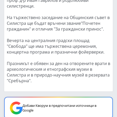
проф. д-р Иван Гаврилов и родолюбиви
силистренци.
На тържествено заседание на Общинския съвет в
Силистра ще бъдат връчени звание"Почетен
гражданин" и отличия "За граждански принос".
Вечерта на централния градски площад
"Свобода" ще има тържествена церемония,
концертна програма и празнични фойерверки.
Празникът е обявен за ден на отворените врати в
археологическия и етнографския музеи в
Силистра и в природо-научния музей в резервата
"Сребърна".
Добави Кворум в предпочитани източници в
Google