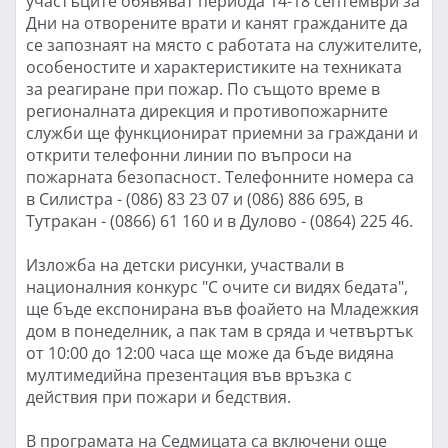
участъците обявяват периода 14-18 септември за
Дни на отворените врати и канят гражданите да
се запознаят на място с работата на служителите,
особеностите и характеристиките на техниката
за реагиране при пожар. По същото време в
регионалната дирекция и противопожарните
служби ще функционират приемни за граждани и
открити телефонни линии по въпроси на
пожарната безопасност. Телефонните номера са
в Силистра - (086) 83 23 07 и (086) 886 695, в
Тутракан - (0866) 61 160 и в Дулово - (0864) 225 46.
Изложба на детски рисунки, участвали в
националния конкурс "С очите си видях бедата",
ще бъде експонирана във фоайето на Младежкия
дом в понеделник, а пак там в сряда и четвъртък
от 10:00 до 12:00 часа ще може да бъде видяна
мултимедийна презентация във връзка с
действия при пожари и бедствия.
В програмата на Седмицата са включени още