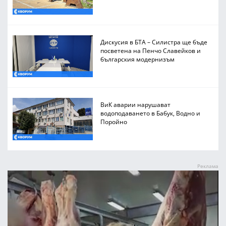
Дискусия в БТА – Силистра ще бъде
посветена на Пенчо Славейков и
българския модернизъм
ВиК аварии нарушават
водоподаването в Бабук, Водно и
Поройно