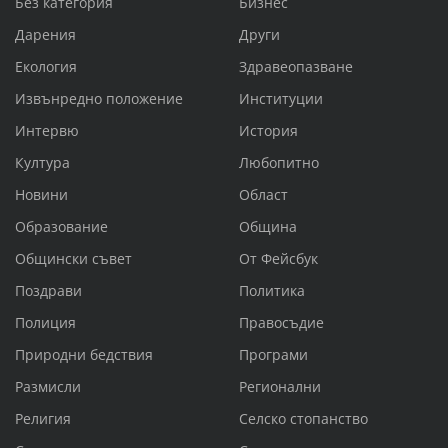
Без категория
Бизнес
Дарения
Други
Екология
Здравеопазване
Извънредно положение
Институции
Интервю
История
Култура
Любопитно
Новини
Област
Образование
Община
Общински съвет
От Фейсбук
Поздрави
Политика
Полиция
Правосъдие
Природни бедствия
Програми
Размисли
Регионални
Религия
Селско стопанство