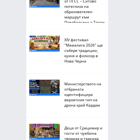
от ПГСС – Ситово
потеглиха на
образователен
маршрут към
Предбалкана и Троян
XIV фестивал
"Мамалига 2026" ще
събере традиции,
кухня и фолклор в
Нова Черна
Министерството на
отбраната
идентифицира
вероятния тип на
дрона край Кардам
Деца от Срацимир и
гости от чужбина
твориха и търсиха