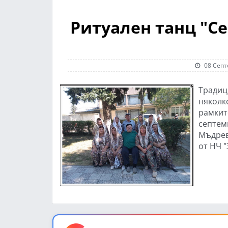
Ритуален танц "Се
08 Септ
Традиц
няколк
рамките
септемв
Мъдрев
от НЧ "