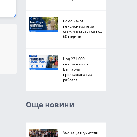
Само 2% от
пенсионерите за
стаж и възраст са под
60 години
Над 231 000
пенсионери в
България
продължават да
работят
Още новини
Ученици и учители