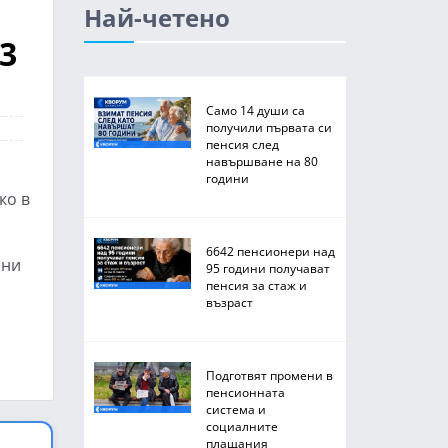
Най-четено
3
Само 14 души са
получили първата си
пенсия след
навършване на 80
години
ко в
6642 пенсионери над
ини
95 години получават
пенсия за стаж и
възраст
Подготвят промени в
пенсионната
система и
социалните
плащания