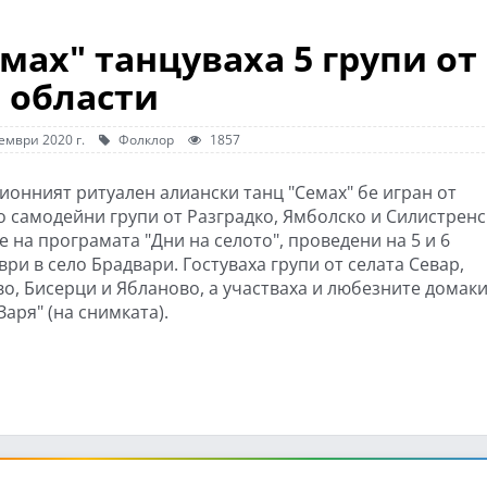
мах" танцуваха 5 групи от 
области
ември 2020 г.
Фолклор
1857
ионният ритуален алиански танц "Семах" бе игран от
о самодейни групи от Разградко, Ямболско и Силистренс
 на програмата "Дни на селото", проведени на 5 и 6
ри в село Брадвари. Гостуваха групи от селата Севар,
о, Бисерци и Ябланово, а участваха и любезните домак
Заря" (на снимката).