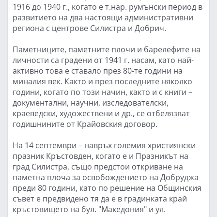
1916 до 1940 г., когато е т.нар. румънски период в
развитието на два настоящи административни
региона с центрове Силистра и Добрич.
Паметниците, паметните плочи и барелефите на
личности са градени от 1941 г. насам, като най-
активно това е ставало през 80-те години на
миналия век. Както и през последните няколко
години, когато по този начин, както и с книги –
документални, научни, изследователски,
краеведски, художествени и др., се отбелязват
годишнините от Крайовския договор.
На 14 септември – навръх големия християнски
празник Кръстовден, когато е и Празникът на
град Силистра, също предстои откриване на
паметна плоча за освобождението на Добруджа
преди 80 години, като по решение на Общинския
съвет е предвидено тя да е в градинката край
кръстовището на бул. "Македония" и ул.