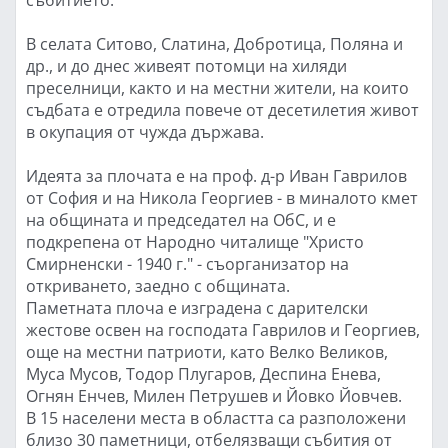
В селата Ситово, Слатина, Добротица, Поляна и
др., и до днес живеят потомци на хиляди
преселници, както и на местни жители, на които
съдбата е отредила повече от десетилетия живот
в окупация от чужда държава.
Идеята за плочата е на проф. д-р Иван Гаврилов
от София и на Никола Георгиев - в миналото кмет
на общината и председател на ОбС, и е
подкрепена от Народно читалище "Христо
Смирненски - 1940 г." - съорганизатор на
откриването, заедно с общината.
Паметната плоча е изградена с дарителски
жестове освен на господата Гаврилов и Георгиев,
още на местни патриоти, като Велко Великов,
Муса Мусов, Тодор Плугаров, Деспина Енева,
Огнян Енчев, Милен Петрушев и Йовко Йовчев.
В 15 населени места в областта са разположени
близо 30 паметници, отбелязващи събития от