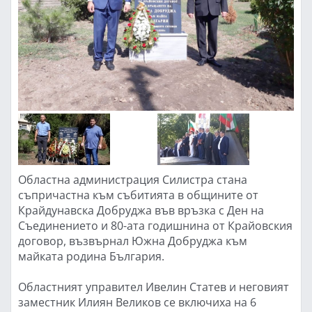
Областна администрация Силистра стана
съпричастна към събитията в общините от
Крайдунавска Добруджа във връзка с Ден на
Съединението и 80-ата годишнина от Крайовския
договор, възвърнал Южна Добруджа към
майката родина България.
Областният управител Ивелин Статев и неговият
заместник Илиян Великов се включиха на 6