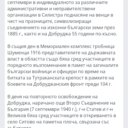
септември в индивидуалното за различните
административни и неправителствени
организации в Силистра поднасяне на венци в
чест на празниците, символизиращи
съединението на изконни български земи през
1885 г., както и на Добруджа 55 години по-късно.
В същия ден в Мемориален комплекс гробница
Шуменци 1916 представителите на държавната
власт в областта също бяха сред участниците в
поредното възпоменание в памет на загиналите
български войници и офицери по време на
битката за Тутраканската крепост в рамките на
боевете на Добруджанския фронт преди 104 г.
В деня на повторното освобождение на
Добруджа, наричано още Второ Съединение на
България (7 септември 1940 г.), г-н Статев и г-н
Великов бяха сред участниците в откриването в
село Ситово на паметна плоча, свързана със
събитието.