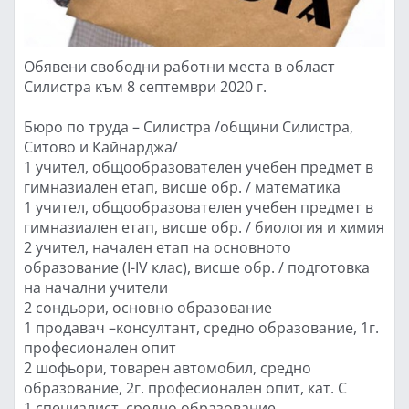
Обявени свободни работни места в област
Силистра към 8 септември 2020 г.
Бюро по труда – Силистра /общини Силистра,
Ситово и Кайнарджа/
1 учител, общообразователен учебен предмет в
гимназиален етап, висше обр. / математика
1 учител, общообразователен учебен предмет в
гимназиален етап, висше обр. / биология и химия
2 учител, начален етап на основното
образование (I-IV клас), висше обр. / подготовка
на начални учители
2 сондьори, основно образование
1 продавач –консултант, средно образование, 1г.
професионален опит
2 шофьори, товарен автомобил, средно
образование, 2г. професионален опит, кат. С
1 специалист, средно образование