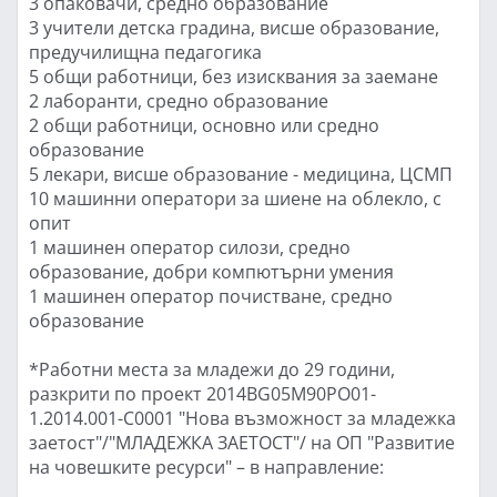
3 опаковачи, средно образование
3 учители детска градина, висше образование,
предучилищна педагогика
5 общи работници, без изисквания за заемане
2 лаборанти, средно образование
2 общи работници, основно или средно
образование
5 лекари, висше образование - медицина, ЦСМП
10 машинни оператори за шиене на облекло, с
опит
1 машинен оператор силози, средно
образование, добри компютърни умения
1 машинен оператор почистване, средно
образование
*Работни места за младежи до 29 години,
разкрити по проект 2014BG05M90PO01-
1.2014.001-C0001 "Нова възможност за младежка
заетост"/"МЛАДЕЖКА ЗАЕТОСТ"/ на ОП "Развитие
на човешките ресурси" – в направление: