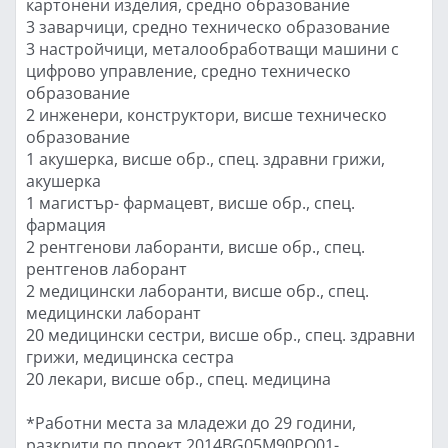
картонени изделия, средно образование
3 заварчици, средно техническо образование
3 настройчици, металообработващи машини с
цифрово управление, средно техническо
образование
2 инженери, конструктори, висше техническо
образование
1 акушерка, висше обр., спец. здравни грижи,
акушерка
1 магистър- фармацевт, висше обр., спец.
фармация
2 рентгенови лаборанти, висше обр., спец.
рентгенов лаборант
2 медицински лаборанти, висше обр., спец.
медицински лаборант
20 медицински сестри, висше обр., спец. здравни
грижи, медицинска сестра
20 лекари, висше обр., спец. медицина
*Работни места за младежи до 29 години,
разкрити по проект 2014BG05M90PO01-