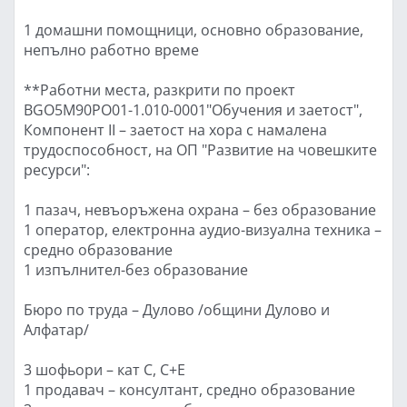
1 домашни помощници, основно образование,
непълно работно време
**Работни места, разкрити по проект
BGО5М90PО01-1.010-0001"Обучения и заетост",
Компонент II – заетост на хора с намалена
трудоспособност, на ОП "Развитие на човешките
ресурси":
1 пазач, невъоръжена охрана – без образование
1 оператор, електронна аудио-визуална техника –
средно образование
1 изпълнител-без образование
Бюро по труда – Дулово /общини Дулово и
Алфатар/
3 шофьори – кат С, С+Е
1 продавач – консултант, средно образование