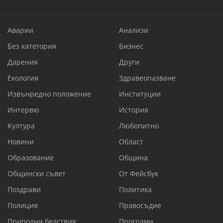
Аварии
Анализи
Без категория
Бизнес
Дарения
Други
Екология
Здравеопазване
Извънредно положение
Институции
Интервю
История
Култура
Любопитно
Новини
Област
Образование
Община
Общински съвет
От Фейсбук
Поздрави
Политика
Полиция
Правосъдие
Природни бедствия
Програми