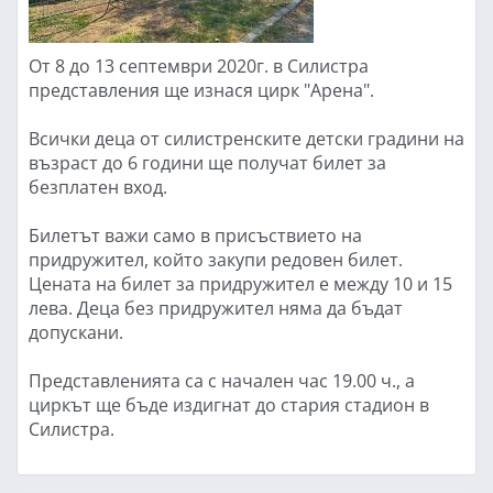
От 8 до 13 септември 2020г. в Силистра
представления ще изнася цирк "Арена".
Всички деца от силистренските детски градини на
възраст до 6 години ще получат билет за
безплатен вход.
Билетът важи само в присъствието на
придружител, който закупи редовен билет.
Цената на билет за придружител е между 10 и 15
лева. Деца без придружител няма да бъдат
допускани.
Представленията са с начален час 19.00 ч., а
циркът ще бъде издигнат до стария стадион в
Силистра.