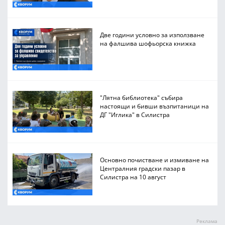
Две години условно за използване
на фалшива шофьорска книжка
"Лятна библиотека" събира
настоящи и бивши възпитаници на
ДГ "Иглика" в Силистра
Основно почистване и измиване на
Централния градски пазар в
Силистра на 10 август