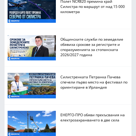
Полет NCR820 премина край
Силистра по маршрут от над 15 000
километра
Общинските служби по земеделие
обявиха срокове за регистрите и
споразуменията за стопанската
2026/2027 година
Силистренката Петранка Пачева
спечели първо място на фестивал по
ориентиране в Ирландия
ЕНЕРГО-ПРО обяви прекъсвания на
електрозахранването в две села