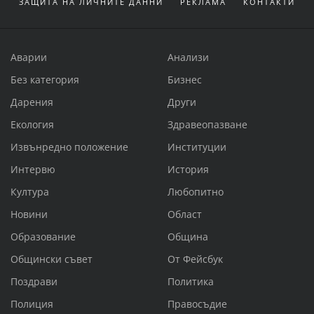
ЗАЩИТА НА ЛИЧНИТЕ ДАННИ
РЕКЛАМА
КОНТАКТИ
Аварии
Анализи
Без категория
Бизнес
Дарения
Други
Екология
Здравеопазване
Извънредно положение
Институции
Интервю
История
Култура
Любопитно
Новини
Област
Образование
Община
Общински съвет
От Фейсбук
Поздрави
Политика
Полиция
Правосъдие