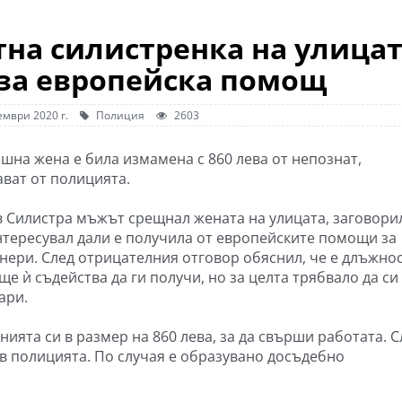
на силистренка на улица
 за европейска помощ
ември 2020 г.
Полиция
2603
ишна жена е била измамена с 860 лева от непознат,
ват от полицията.
в Силистра мъжът срещнал жената на улицата, заговорил
нтересувал дали е получила от европейските помощи за
нери. След отрицателния отговор обяснил, че е длъжно
ще ѝ съдейства да ги получи, но за целта трябвало да си
ари.
нията си в размер на 860 лева, за да свърши работата. С
 в полицията. По случая е образувано досъдебно