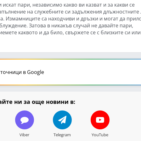
 искат пари, независимо какво ви казват и за какви се
изпълнение на служебните си задължения длъжностните
та. Измамниците са находчиви и дръзки и могат да прил
аблуждение. Затова в никакъв случай не давайте пари,
емете каквото и да било, свържете се с близките си или
точници в Google
йте ни за още новини в:
Viber
Telegram
YouTube