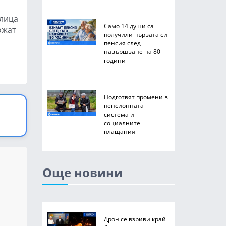
 лица
Само 14 души са
ожат
получили първата си
пенсия след
навършване на 80
години
Подготвят промени в
пенсионната
система и
социалните
плащания
Още новини
Дрон се взриви край