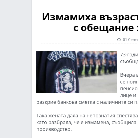
Измамиха възраст
с обещание
01 Септ
73-год
съобща
Вчера 
се пои
пенсио
лице и 
разкрие банкова сметка с наличните си п
Така жената дала на непознатия спестява
като разбрала, че е измамена, съобщила
производство.