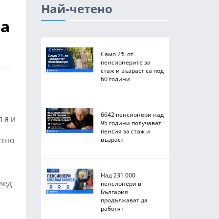
Най-четено
та
Само 2% от
пенсионерите за
стаж и възраст са под
60 години
6642 пенсионери над
 я и
95 години получават
пенсия за стаж и
стно
възраст
Над 231 000
лед
пенсионери в
България
продължават да
работят