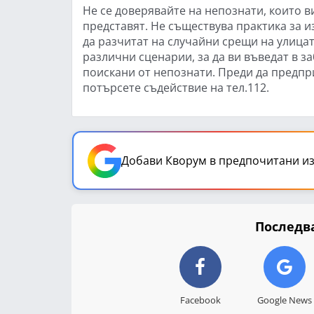
Не се доверявайте на непознати, които ви
представят. Не съществува практика за 
да разчитат на случайни срещи на улица
различни сценарии, за да ви въведат в з
поискани от непознати. Преди да предпри
потърсете съдействие на тел.112.
Добави Кворум в предпочитани из
Последва
Facebook
Google News