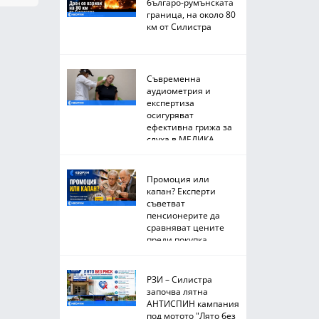
българо-румънската
граница, на около 80
км от Силистра
Съвременна
аудиометрия и
експертиза
осигуряват
ефективна грижа за
слуха в МЕДИКА
Промоция или
капан? Експерти
съветват
пенсионерите да
сравняват цените
преди покупка
РЗИ – Силистра
започва лятна
АНТИСПИН кампания
под мотото "Лято без