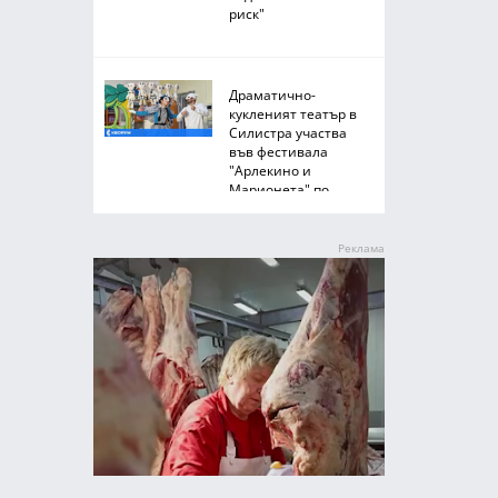
риск"
Драматично-
кукленият театър в
Силистра участва
във фестивала
"Арлекино и
Марионета" по
Южното Черноморие