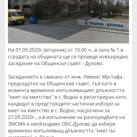
На 01.09.2020г.(вторник) от 10.00 ч., в зала № 1 в
сградата на общината ще се проведе извънредно
заседание на Общински съвет - Дулово.
Заседанието е свикано от инж. Невхис Мустафа -
председател на Общинския съвет, тъй като в
момента временно изпълняващият длъжността
"кмет на кметство" в с. Водно е регистриран като
кандидат в предстоящите частични избори за
кмет на кметство в с. Водно, насрочени за
27.09.2020г., а в изпълнение на разпоредбите на
ЗМСМА е необходимо ОбС-Дулово да избере
временно изпълняващ длъжността "кмет на