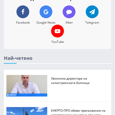
Facebook
Google News
Viber
Telegram
YouTube
Най-четено
Уволниха директора на
силистренската болница
ЕНЕРГО-ПРО обяви прекъсвания на
електрозахранването в две села