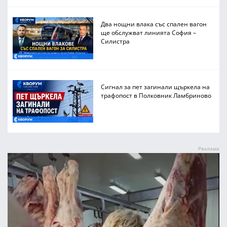
Два нощни влака със спален вагон
ще обслужват линията София –
Силистра
Сигнал за пет загинали щъркела на
трафопост в Полковник Ламбриново