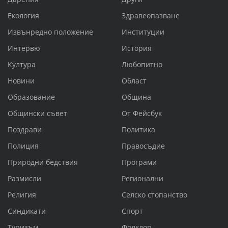
Екология
Здравеопазване
Извънредно положение
Институции
Интервю
История
Култура
Любопитно
Новини
Област
Образование
Община
Общински съвет
От Фейсбук
Поздрави
Политика
Полиция
Правосъдие
Природни бедствия
Програми
Размисли
Регионални
Религия
Селско стопанство
Синдикати
Спорт
Туризъм
Фолклор