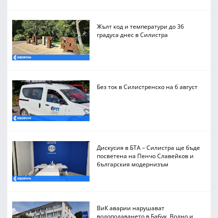
Жълт код и температури до 36
градуса днес в Силистра
Без ток в Силистренско на 6 август
Дискусия в БТА – Силистра ще бъде
посветена на Пенчо Славейков и
българския модернизъм
ВиК аварии нарушават
водоподаването в Бабук, Водно и