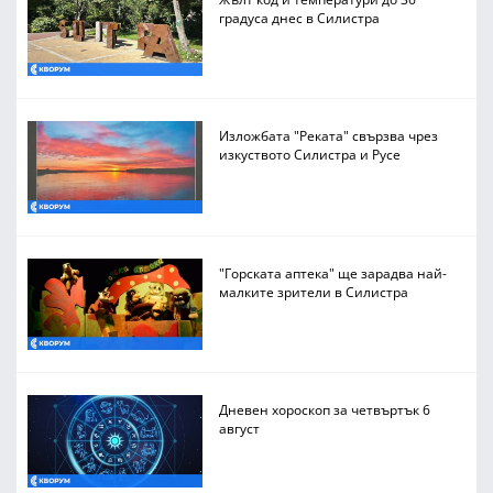
градуса днес в Силистра
Изложбата "Реката" свързва чрез
изкуството Силистра и Русе
"Горската аптека" ще зарадва най-
малките зрители в Силистра
Дневен хороскоп за четвъртък 6
август