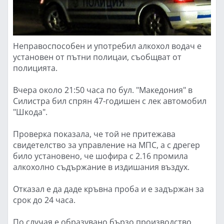
Неправоспособен и употребил алкохол водач е
установен от пътни полицаи, съобщват от
полицията.
Вчера около 21:50 часа по бул. "Македония" в
Силистра бил спрян 47-годишен с лек автомобил
"Шкода".
Проверка показала, че той не притежава
свидетелство за управление на МПС, а с дрегер
било установено, че шофира с 2.16 промила
алкохолно съдържание в издишания въздух.
Отказал е да даде кръвна проба и е задържан за
срок до 24 часа.
По случая е образувано бързо производство.