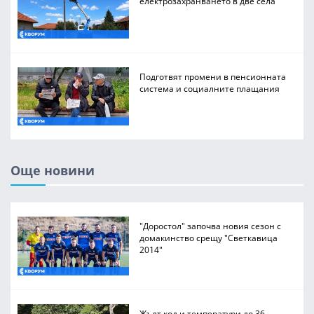
електрозахранването в две села
Подготвят промени в пенсионната
система и социалните плащания
Още новини
"Доростол" започва новия сезон с
домакинство срещу "Светкавица
2014"
Жълт код и температури до 36