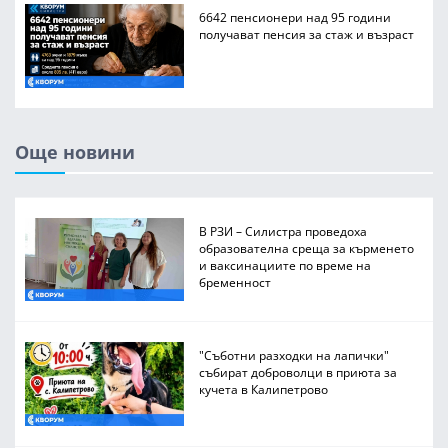
6642 пенсионери над 95 години
получават пенсия за стаж и възраст
Още новини
В РЗИ – Силистра проведоха
образователна среща за кърменето
и ваксинациите по време на
бременност
"Съботни разходки на лапички"
събират доброволци в приюта за
кучета в Калипетрово