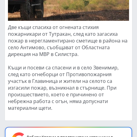
Две къщи спасиха от огнената стихия
пожарникари от Тутракан, след като загасиха
пожар в нерегламентирано сметище в района на
село Антимово, съобщават от Областната
дирекция на МВР в Силистра.
Къщи и посеви са спасени и в село Звенимир,
след като огнеборци от Противопожарния
участък в Главиница и жители на селото са
изгасили пожар, възникнал в стърнище. При
произшествието, което е причинено от
небрежна работа с огън, няма допуснати
материални щети.
Добави Кворум в предпочитани източници в