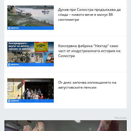
Дунав при Силистра продължава да
спада – нивото вече е минус 86
сантиметра
Консервна фабрика "Нектар" само
част от индустриалната история на
Силистра
От днес започва изплащането на
августовските пенсии