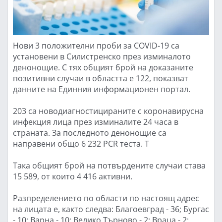
Нови 3 положителни проби за COVID-19 са
установени в Силистренско през изминалото
денонощие. С тях общият брой на доказаните
позитивни случаи в областта е 122, показват
данните на Единния информационен портал.
203 са новодиагностицираните с коронавирусна
инфекция лица през изминалите 24 часа в
страната. За последното денонощие са
направени общо 6 232 PCR теста. Т
Така общият брой на потвърдените случаи става
15 589, от които 4 416 активни.
Разпределението по области по настоящ адрес
на лицата е, както следва: Благоевград - 36; Бургас
- 10; Варна - 10; Велико Търново - 2; Враца - 2;