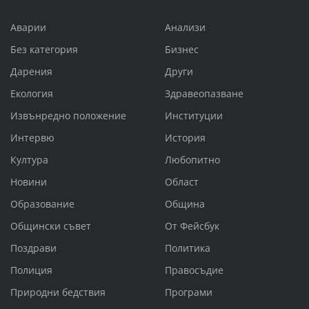
Аварии
Анализи
Без категория
Бизнес
Дарения
Други
Екология
Здравеопазване
Извънредно положение
Институции
Интервю
История
Култура
Любопитно
Новини
Област
Образование
Община
Общински съвет
От Фейсбук
Поздрави
Политика
Полиция
Правосъдие
Природни бедствия
Програми