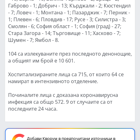
Габрово - 1; Добрич - 13; Кърджали - 2; Кюстендил
- 7; Ловеч - 1; Монтана - 1; Пазарджик - 7; Перник -
1; Плевен - 6; Пловдив - 17; Русе - 3; Силистра - 3;
Смолян - 6; София област - 1; София (град) - 27;
Стара Загора - 14; Търговище - 11; Хасково - 7;
Шумен - 7; Ямбол - 8.
104 са излекуваните през последното денонощие,
а общият им брой е 10 601.
Хоспитализираните лица са 715, от които 64 се
намират в интензивното отделение.
Починалите лица с доказана коронавирусна
инфекция са общо 572. 9 от случаите са от
последните 24 часа.
Добави Кворум в предпочитани източници в