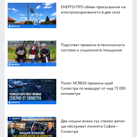
ЕНЕРГО-ПРО обяви прекъсвания на
електрозахранването в две села
Подготвят промени в пенсионната
система и социалните плащания
Полет NCR820 премина край
Силистра по маршрут от над 15 000
километра
Два нощни влака със спален вагон
ще обслужват линията София –
Силистра