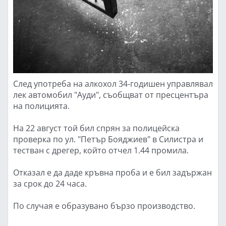
След употреба на алкохол 34-годишен управлявал
лек автомобил "Ауди", съобщват от пресцентъра
на полицията.
На 22 август той бил спрян за полицейска
проверка по ул. "Петър Бояджиев" в Силистра и
тестван с дрегер, който отчел 1.44 промила.
Отказал е да даде кръвна проба и е бил задържан
за срок до 24 часа.
По случая е образувано бързо производство.