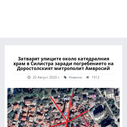
Затварят улиците около катедралния
храм в Силистра заради погребението на
Доростолският митрополит Амвросий
20 Август 2020 г.
Новини
1912