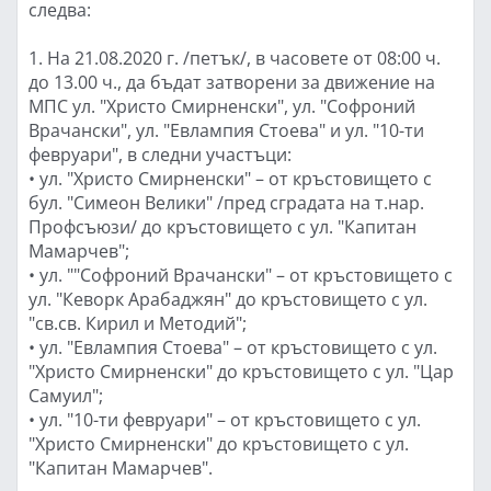
следва:
1. На 21.08.2020 г. /петък/, в часовете от 08:00 ч.
до 13.00 ч., да бъдат затворени за движение на
МПС ул. "Христо Смирненски", ул. "Софроний
Врачански", ул. "Евлампия Стоева" и ул. "10-ти
февруари", в следни участъци:
• ул. "Христо Смирненски" – от кръстовището с
бул. "Симеон Велики" /пред сградата на т.нар.
Профсъюзи/ до кръстовището с ул. "Капитан
Мамарчев";
• ул. ""Софроний Врачански" – от кръстовището с
ул. "Кеворк Арабаджян" до кръстовището с ул.
"св.св. Кирил и Методий";
• ул. "Евлампия Стоева" – от кръстовището с ул.
"Христо Смирненски" до кръстовището с ул. "Цар
Самуил";
• ул. "10-ти февруари" – от кръстовището с ул.
"Христо Смирненски" до кръстовището с ул.
"Капитан Мамарчев".