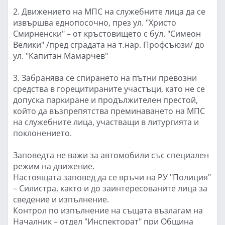
2. Движението на МПС на служебните лица да се
извършва еднопосочно, през ул. "Христо
Смирненски" – от кръстовището с бул. "Симеон
Велики" /пред сградата на т.нар. Профсъюзи/ до
ул. "Капитан Мамарчев"
3. Забранява се спирането на пътни превозни
средства в горецитираните участъци, като не се
допуска паркиране и продължителен престой,
който да възпрепятства преминаването на МПС
на служебните лица, участващи в литургията и
поклонението.
Заповедта не важи за автомобили със специален
режим на движение.
Настоящата заповед да се връчи на РУ "Полиция"
– Силистра, както и до заинтересованите лица за
сведение и изпълнение.
Контрол по изпълнение на същата възлагам на
Началник – отдел "Инспекторат" при Община