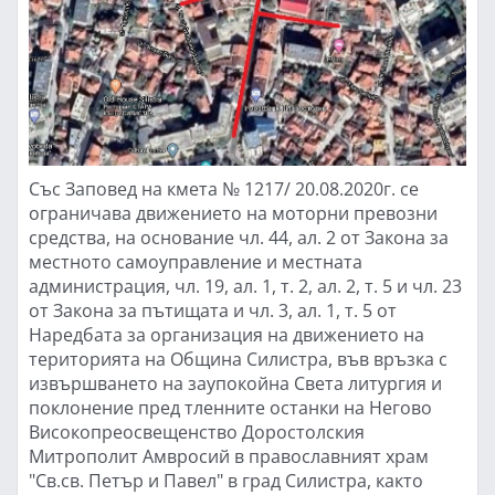
Със Заповед на кмета № 1217/ 20.08.2020г. се
ограничава движението на моторни превозни
средства, на основание чл. 44, ал. 2 от Закона за
местното самоуправление и местната
администрация, чл. 19, ал. 1, т. 2, ал. 2, т. 5 и чл. 23
от Закона за пътищата и чл. 3, ал. 1, т. 5 от
Наредбата за организация на движението на
територията на Община Силистра, във връзка с
извършването на заупокойна Света литургия и
поклонение пред тленните останки на Негово
Високопреосвещенство Доростолския
Митрополит Амвросий в православният храм
"Св.св. Петър и Павел" в град Силистра, както