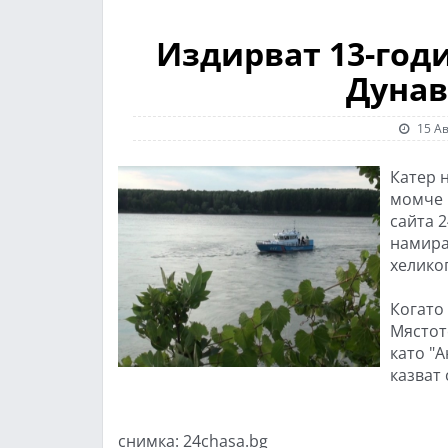
Издирват 13-год
Дунав
15 Ав
Катер 
момче 
сайта 2
намира
хелико
Когато 
Мястот
като "А
казват
снимка: 24chasa.bg