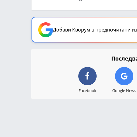
Добави Кворум в предпочитани из
Последва
Facebook
Google News