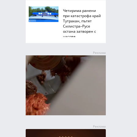
Четирима ранени
при катастрофа край
Тутракан, пътят
Силистра–Русе
остана затворен с
часове