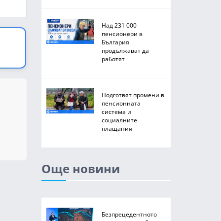
Над 231 000
пенсионери в
България
продължават да
работят
Подготвят промени в
пенсионната
система и
социалните
плащания
Още новини
Безпрецедентното