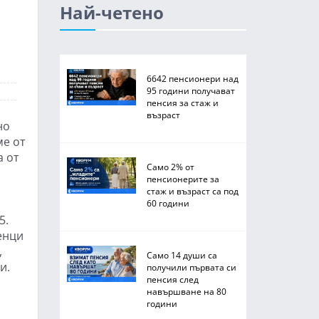
Най-четено
6642 пенсионери над
95 години получават
пенсия за стаж и
възраст
но
ме от
а от
Само 2% от
пенсионерите за
стаж и възраст са под
60 години
5.
енци
,
Само 14 души са
и.
получили първата си
пенсия след
навършване на 80
години