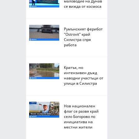
маловодие на Дунав
се вижда от космоса
Румънският ферибот
"Ostrovit" край
Силистра спря
работа
Кратък, но
интензивен дъжд
наводни участъци от
улици в Силистра
Нов национален
флаг се развя край
село Богорово по
инициатива на
местни жители