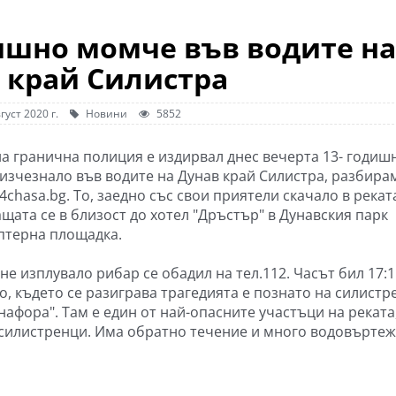
ишно момче във водите на
 край Силистра
густ 2020 г.
Новини
5852
на гранична полиция е издирвал днес вечерта 13- годиш
изчезнало във водите на Дунав край Силистра, разбира
4chasa.bg. То, заедно със свои приятели скачало в рекат
щата се в близост до хотел "Дръстър" в Дунавския парк
птерна площадка.
не изплувало рибар се обадил на тел.112. Часът бил 17:1
о, където се разиграва трагедията е познато на силистр
нафора". Там е един от най-опасните участъци на реката
 силистренци. Има обратно течение и много водовъртеж